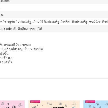
234 mm.
น
00
์ชาญชัย กิจประเสริฐ, เอี่ยมศิริ กิจประเสริฐ, วีรปริยา กิจประเสริฐ, ชนม์นิภา กิจ
R Code เพื่อฟังเสียงบรรยายได้
้เร็ว อ่านจบได้หลายรอบ
น้นเรื่องที่สำคัญๆ ในบทเรียนได้
ิ่งขึ้น
บเข้า ม.1
คอยติวให้