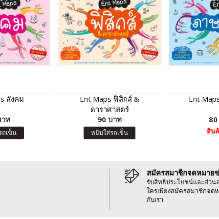
s สังคม
Ent Maps ฟิสิกส์ &
Ent Map
ดาราศาสตร์
บาท
90 บาท
80
สิน
รถเข็น
หยิบใส่รถเข็น
สมัครสมาชิกจดหมายข
รับสิทธิประโยชน์และส่วน
ใครเพียงสมัครสมาชิกจดห
กับเรา