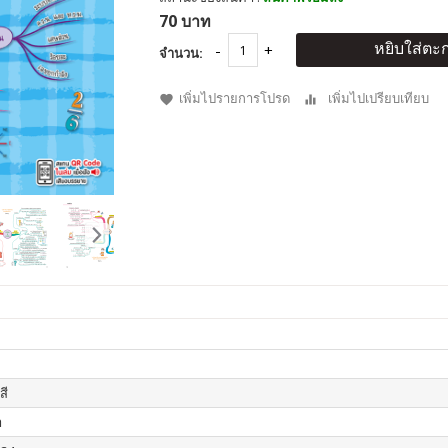
70 บาท
หยิบใส่ตะก
จำนวน:
เพิ่มไปรายการโปรด
เพิ่มไปเปรียบเทียบ
สี
า