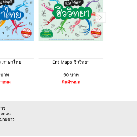
s ภาษาไทย
Ent Maps ชีววิทยา
Ent 
 บาท
90 บาท
7
ค้าหมด
สินค้าหมด
หยิบ
่าว
ลดก่อน
มายข่าว