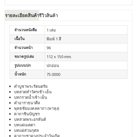
รายละเอียดสินค้า
รีวิวสินค้า
จำนวนหนังสือ
1 เล่ม
เนื้อใน
พิมพ์ 1 สี
จำนวนหน้า
96
ขนาดรูปเล่ม
112 x 150 mm.
รูปแบบปก
ปกอ่อน
น้ำหนัก
75.0000
คำบูชาพระรัตนตรัย
บทสวดทำวัตรเช้า-เย็น
บทกรวดน้ำเช้า-เย็น
คำอาราธนาศีล
พุทธชัยมงคลคาถา (พาหุง)
คาถาชินบัญชร
บทสวดพระอรหันต์
บทแผ่เมตตา
บทแผ่ส่วนกุศล
คาถาบูชาดวงประจำวันเกิด