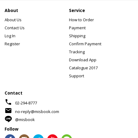
About
Service
About Us
How to Order
Contact Us
Payment
Log In
Shipping
Register
Confirm Payment
Tracking
Download App
Catalogue 2017
Support
Contact
phone
02-294-8777
mail
no-reply@misbook.com
@misbook
Follow