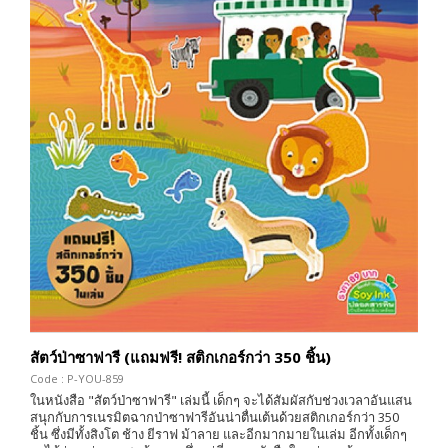
สัตว์ป่าซาฟารี (แถมฟรี! สติกเกอร์กว่า 350 ชิ้น)
Code : P-YOU-859
ในหนังสือ "สัตว์ป่าซาฟารี" เล่มนี้ เด็กๆ จะได้สัมผัสกับช่วงเวลาอันแสน
สนุกกับการเนรมิตฉากป่าซาฟารีอันน่าตื่นเต้นด้วยสติกเกอร์กว่า 350
ชิ้น ซึ่งมีทั้งสิงโต ช้าง ยีราฟ ม้าลาย และอีกมากมายในเล่ม อีกทั้งเด็กๆ