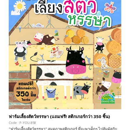
ฟาร์มเลี้ยงสัตว์หรรษา (แถมฟรี! สติกเกอร์กว่า 350 ชิ้น)
Code : P-YOU-858
"ฟาร์มเลี้ยงสัตว์หรรษา" สมุดภาพสติกเกอร์ ที่จะพาเด็กๆ ไปสัมผัสกับ