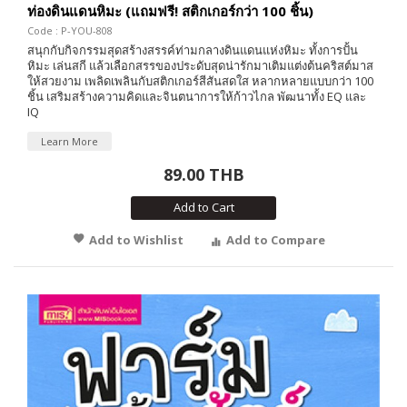
ท่องดินแดนหิมะ (แถมฟรี! สติกเกอร์กว่า 100 ชิ้น)
Code : P-YOU-808
สนุกกับกิจกรรมสุดสร้างสรรค์ท่ามกลางดินแดนแห่งหิมะ ทั้งการปั้น
หิมะ เล่นสกี แล้วเลือกสรรของประดับสุดน่ารักมาเติมแต่งต้นคริสต์มาส
ให้สวยงาม เพลิดเพลินกับสติกเกอร์สีสันสดใส หลากหลายแบบกว่า 100
ชิ้น เสริมสร้างความคิดและจินตนาการให้ก้าวไกล พัฒนาทั้ง EQ และ
IQ
Learn More
89.00 THB
Add to Cart
Add to Wishlist
Add to Compare