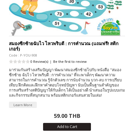
สมองซีกซ้ายฉับไว ไหวพริบดี : การคำนวณ (แถมฟรี! สติก
เกอร์)
Code : P-YOU-908
0 Review(s)
|
Be the first to review
มาร่วมกันสร้างเสริมปัญญา พัฒนาสมองซีกซ้ายไปกับ หนังสือ "สมอง
ซีกซ้าย ฉับไว ไหวพริบดี : การคำนวณ" ที่จะพาเด็กๆ พัฒนาความ
สามารถในการคำนวณ รู้จักตัวเลข การนับจำนวน บวก-ลบ การเปรียบ
เทียบ ฝึกคิดและฝึกหาคำตอบโจทย์ปัญหา นับเป็นพื้นฐานสำคัญของ
การเสริมสร้างสติปัญญาให้กับเด็กๆ ได้เป็นอย่างดี นำเสนอในรูปแบบเกม
และกิจกรรมที่สนุกสนาน พร้อมสติกเกอร์แสนสวยในเล่ม!
Learn More
59.00 THB
Add to Cart