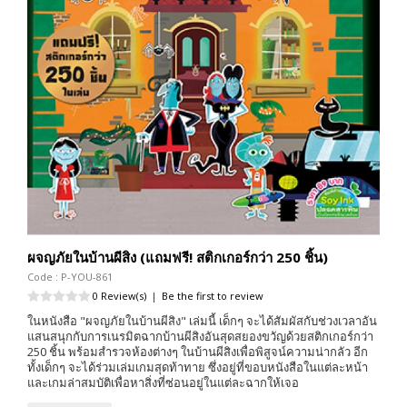
ผจญภัยในบ้านผีสิง (แถมฟรี! สติกเกอร์กว่า 250 ชิ้น)
Code : P-YOU-861
0 Review(s)
|
Be the first to review
ในหนังสือ "ผจญภัยในบ้านผีสิง" เล่มนี้ เด็กๆ จะได้สัมผัสกับช่วงเวลาอัน
แสนสนุกกับการเนรมิตฉากบ้านผีสิงอันสุดสยองขวัญด้วยสติกเกอร์กว่า
250 ชิ้น พร้อมสำรวจห้องต่างๆ ในบ้านผีสิงเพื่อพิสูจน์ความน่ากลัว อีก
ทั้งเด็กๆ จะได้ร่วมเล่มเกมสุดท้าทาย ซึ่งอยู่ที่ขอบหนังสือในแต่ละหน้า
และเกมล่าสมบัติเพื่อหาสิ่งที่ซ่อนอยู่ในแต่ละฉากให้เจอ