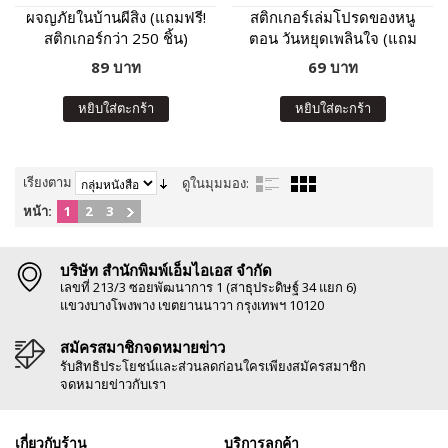
ผจญภัยในบ้านผีสิง (แถมฟรี!
สติกเกอร์เล่มโปรดของหนู
สติกเกอร์กว่า 250 ชิ้น)
ตอน วันหยุดเพลินใจ (แถม
ฟรี! สติกเกอร์กว่า 150 ชิ้น)
89 บาท
69 บาท
หยิบใส่ตะกร้า
หยิบใส่ตะกร้า
เรียงตาม
ดูในมุมมอง:
หน้า:
1
2
3
บริษัท สำนักพิมพ์เอ็มไอเอส จำกัด
เลขที่ 213/3 ซอยพัฒนาการ 1 (สาธุประดิษฐ์ 34 แยก 6)
แขวงบางโพงพาง เขตยานนาวา กรุงเทพฯ 10120
สมัครสมาชิกจดหมายข่าว
รับสิทธิประโยชน์และส่วนลดก่อนใครเพียงสมัครสมาชิก
จดหมายข่าวกับเรา
เกี่ยวกับร้าน
บริการลูกค้า