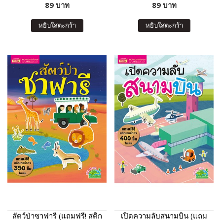
89 บาท
89 บาท
หยิบใส่ตะกร้า
หยิบใส่ตะกร้า
สัตว์ป่าซาฟารี (แถมฟรี! สติก
เปิดความลับสนามบิน (แถม