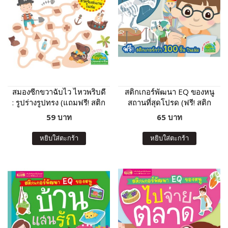
สมองซีกขวาฉับไว ไหวพริบดี
สติกเกอร์พัฒนา EQ ของหนู
: รูปร่างรูปทรง (แถมฟรี! สติก
สถานที่สุดโปรด (ฟรี! สติก
เกอร์)
เกอร์กว่า 100 ชิ้น ในเล่ม)
59 บาท
65 บาท
หยิบใส่ตะกร้า
หยิบใส่ตะกร้า