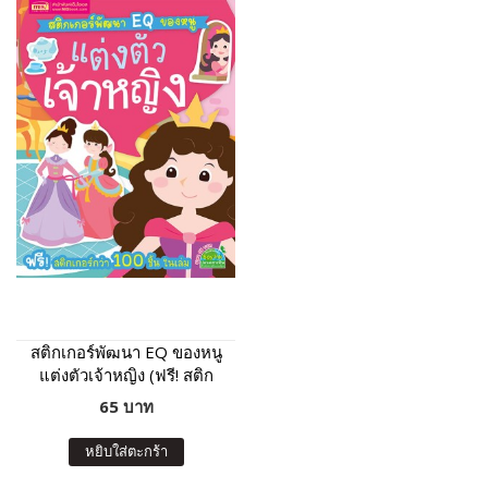
สติกเกอร์พัฒนา EQ ของหนู
แต่งตัวเจ้าหญิง (ฟรี! สติก
เกอร์กว่า 100 ชิ้น ในเล่ม)
65 บาท
หยิบใส่ตะกร้า