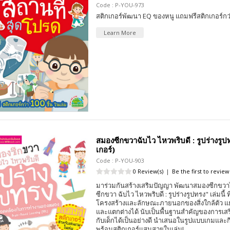
Code : P-YOU-973
สติกเกอร์พัฒนา EQ ของหนู แถมฟรีสติกเกอร์กว่
Learn More
สมองซีกขวาฉับไว ไหวพริบดี : รูปร่างรูป
เกอร์)
Code : P-YOU-903
0 Review(s)
|
Be the first to review
มาร่วมกันสร้างเสริมปัญญา พัฒนาสมองซีกขวาไ
ซีกขวา ฉับไว ไหวพริบดี : รูปร่างรูปทรง" เล่มนี้ ท
โครงสร้างและลักษณะภายนอกของสิ่งใกล้ตัว 
และแตกต่างได้ นับเป็นพื้นฐานสำคัญของการเสร
กับเด็กได้เป็นอย่างดี นำเสนอในรูปแบบเกมและ
พร้อมสติกเกอร์แสนสวยในเล่ม!