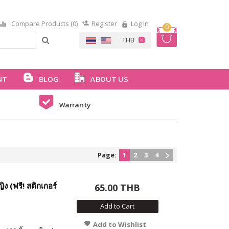
Compare Products (0)
Register
Log In
0
NT
BLOG
ABOUT US
Warranty
Page:
1
2
3
4
ง (ฟรี! สติกเกอร์
65.00 THB
Add to Cart
Add to Wishlist