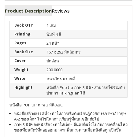
Product Description
Reviews
Book QTY
1 เล่ม
Printing
พิมพ์ 4 สี
Pages
24 หน้า
Book Size
167 x 292 มิลลิเมตร
Cover
ปกอ่อน
Weight
200.0000
Writer
ชนาภัทร พรายมี
Highlight
หนังสือ Pop Up ภาพ 3 มิติ / สามารถใช้ร่วมกับ
ปากกา TalkingPen ได้
หนังสือ POP UP ภาพ 3 มิติ ABC
หนังสือสร้างสรรค์ที่จะทำให้การเริ่มต้นเรียนรู้ตัวอักษรภาษาอังกฤษ
A-Z ของเด็กๆ ไม่ใช่โลกการเรียนรู้ที่แบนๆ อีกต่อไป
ภาพ 3 มิติของหนังสือจะทำให้เด็กๆ ตื่นตาตื่นใจไปกับการเคลื่อนไหว
ของเพื่อนสัตว์ที่ลอยออกมาจากพื้นกระดาษเมื่อหนังสือถูกเปิดขึ้น