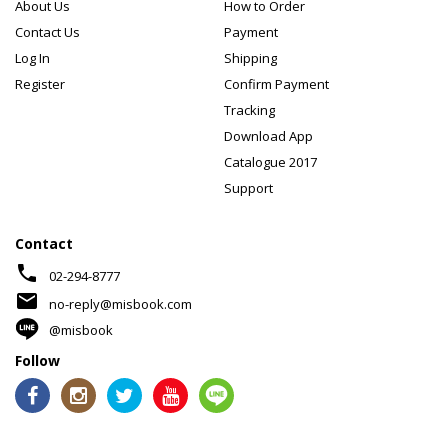
About Us
How to Order
Contact Us
Payment
Log In
Shipping
Register
Confirm Payment
Tracking
Download App
Catalogue 2017
Support
Contact
phone
02-294-8777
mail
no-reply@misbook.com
@misbook
Follow