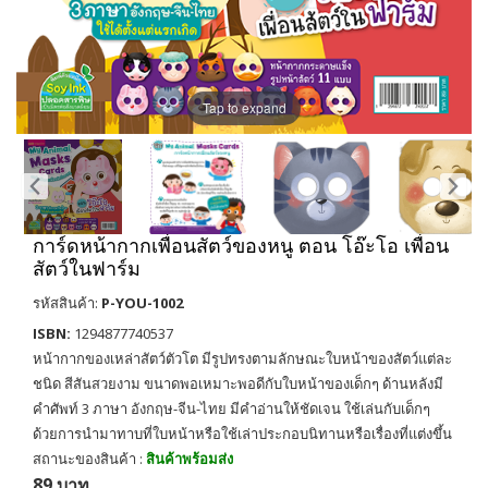
Tap to expand
การ์ดหน้ากากเพื่อนสัตว์ของหนู ตอน โอ๊ะโอ เพื่อน
สัตว์ในฟาร์ม
รหัสสินค้า:
P-YOU-1002
ISBN:
1294877740537
หน้ากากของเหล่าสัตว์ตัวโต มีรูปทรงตามลักษณะใบหน้าของสัตว์แต่ละ
ชนิด สีสันสวยงาม ขนาดพอเหมาะพอดีกับใบหน้าของเด็กๆ ด้านหลังมี
คำศัพท์ 3 ภาษา อังกฤษ-จีน-ไทย มีคำอ่านให้ชัดเจน ใช้เล่นกับเด็กๆ
ด้วยการนำมาทาบที่ใบหน้าหรือใช้เล่าประกอบนิทานหรือเรื่องที่แต่งขึ้น
สถานะของสินค้า :
สินค้าพร้อมส่ง
89 บาท