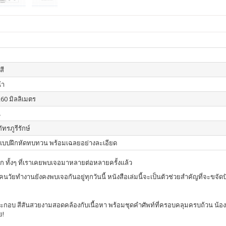
สี
้า
260 มิลลิเมตร
น
ัทรภูรีรักษ์
 แบบฝึกหัดทบทวน พร้อมเฉลยอย่างละเอียด
ก ทั้งๆ ที่เราเคยพบเจอมาหลายต่อหลายครั้งแล้ว
่คนวัยทำงานยังคงพบเจอกันอยู่ทุกวันนี้ หนังสือเล่มนี้จะเป็นตัวช่วยสำคัญที่จะขจั
ะกอบ สีสันสวยงามสอดคล้องกับเนื้อหา พร้อมชุดคำศัพท์ที่ครอบคลุมครบถ้วน น้อง
ย!