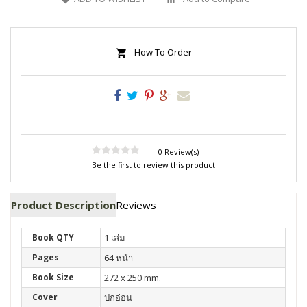
How To Order
0 Review(s)
Be the first to review this product
Product Description
Reviews
Book QTY
1 เล่ม
Pages
64 หน้า
Book Size
272 x 250 mm.
Cover
ปกอ่อน