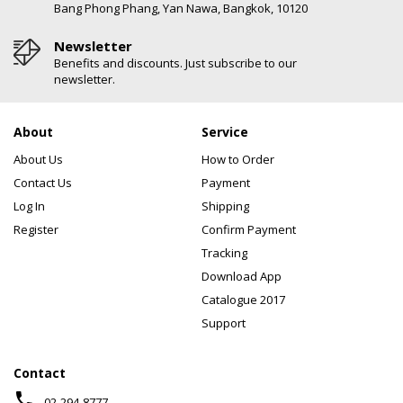
Bang Phong Phang, Yan Nawa, Bangkok, 10120
Newsletter
Benefits and discounts. Just subscribe to our
newsletter.
About
Service
About Us
How to Order
Contact Us
Payment
Log In
Shipping
Register
Confirm Payment
Tracking
Download App
Catalogue 2017
Support
Contact
phone
02-294-8777