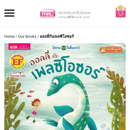
0
Home
/
Our Books
/
ออลลี่กับเพลซิโอซอร์