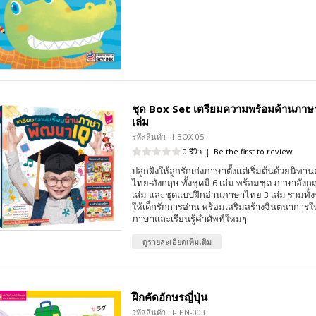
ชุด Box Set เตรียมความพร้อมด้านภาษ
เล่ม
รหัสสินค้า : I-BOX-05
0 รีวิว
|
Be the first to review
ปลูกฝังให้ลูกรักเก่งภาษาตั้งแต่เริ่มต้นด้วยนิท
ไทย-อังกฤษ ทั้งชุดมี 6 เล่ม พร้อมชุด ภาษาอัง
เล่ม และชุดแบบฝึกอ่านภาษาไทย 3 เล่ม รวมทั้งห
ให้เด็กรักการอ่าน พร้อมเสริมสร้างจินตนาการให
ภาษาและเรียนรู้คำศัพท์ใหม่ๆ
ดูรายละเอียดเพิ่มเติม
ฝึกคัดอักษรญี่ปุ่น
รหัสสินค้า : I-JPN-003