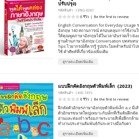
ปรับปรุง)
รหัสสินค้า : I-ENG-0261
0 รีวิว
|
Be the first to review
English Conversation for Everyday Usag
อังกฤษ 140 สถานการณ์ ครอบคลุมการใช้งานใน
ให้คุณพูดภาษาอังกฤษได้ในเวลาอันรวดเร็ว Basic
ฐานด้านภาษาอังกฤษ Conversation บทสนทน
Tips ไวยากรณ์ที่ควรรู้ รูปประโยคสำหรับนำไปป
ใช้ คำศัพท์ที่เกี่ยวข้องเพิ่มเติม
ดูรายละเอียดเพิ่มเติม
แบบฝึกคัดอังกฤษตัวพิมพ์เล็ก (2023)
รหัสสินค้า : I-KID-1415
0 รีวิว
|
Be the first to review
ฝึกคัดตัวอักษรภาษาอังกฤษตัวพิมพ์เล็ก a-z มีเ
ตัวอักษรขนาดใหญ่เหมาะกับเด็กที่เริ่มต้นฝึกคัด ม
อ่านและท่องจำ พร้อมภาพระบายสีเพื่อฝึกกล้ามเ
ทำงานประสานสัมพันธ์กันระหว่างมือกับตา
ดูรายละเอียดเพิ่มเติม