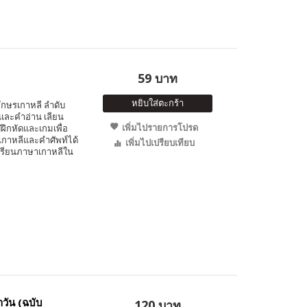
59 บาท
หยิบใส่ตะกร้า
วอักษรเกาหลี ลำดับ
 และคำอ่าน เลียน
เพิ่มไปรายการโปรด
ึกหัดและเกมเพื่อ
เกาหลีและคำศัพท์ได้
เพิ่มไปเปรียบเทียบ
ารเรียนภาษาเกาหลีใน
วัน (ฉบับ
120 บาท