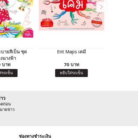
ะบายสีเป็น ชุด
Ent Maps เคมี
ส่องไฟฉาย ไ
งนางฟ้า
โล
 บาท
70 บาท
22
ส่รถเข็น
หยิบใส่รถเข็น
หยิบ
่าว
ลดก่อน
มายข่าว
ช่องทางชำระเงิน