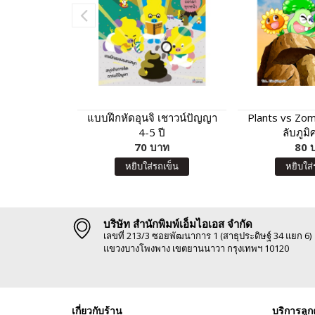
แบบฝึกหัดอุนจิ เชาวน์ปัญญา
Plants vs Zo
4-5 ปี
ลับภูมิ
70 บาท
80 
หยิบใส่รถเข็น
หยิบใส่
บริษัท สำนักพิมพ์เอ็มไอเอส จำกัด
เลขที่ 213/3 ซอยพัฒนาการ 1 (สาธุประดิษฐ์ 34 แยก 6)
แขวงบางโพงพาง เขตยานนาวา กรุงเทพฯ 10120
เกี่ยวกับร้าน
บริการลูก