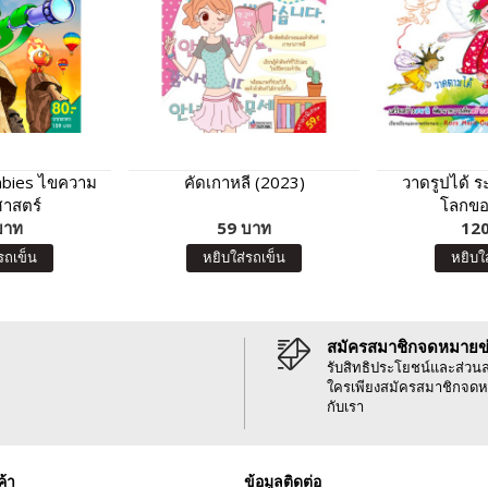
mbies ไขความ
คัดเกาหลี (2023)
วาดรูปได้ ร
ศาสตร์
โลกขอ
บาท
59 บาท
120
รถเข็น
หยิบใส่รถเข็น
หยิบใ
สมัครสมาชิกจดหมายข
รับสิทธิประโยชน์และส่วน
ใครเพียงสมัครสมาชิกจดห
กับเรา
ค้า
ข้อมูลติดต่อ