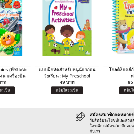
bies (พืชปะทะ
แบบฝึกหัดสำหรับหนูน้อยก่อน
โกลดิล็อคส์กั
ิศนาเครื่องบิน
วัยเรียน : My Preschool
ห
อย่างปลอดภัย
บาท
Activities
49 บาท
85
รถเข็น
หยิบใส่รถเข็น
หยิบใ
สมัครสมาชิกจดหมายข
รับสิทธิประโยชน์และส่วน
ใครเพียงสมัครสมาชิกจดห
กับเรา