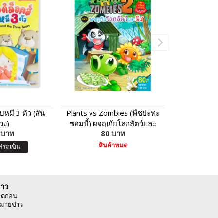
บหมี 3 ตัว (สัน
Plants vs Zombies (พืชปะทะ
หนังสือชุด ท
่วง)
ซอมบี้) ผจญภัยโลกสัตว์และ
ใหญ่ จากนัก
 บาท
80 บาท
พืช
69
สินค้าหมด
ส่รถเข็น
หยิบ
่าว
ลดก่อน
มายข่าว