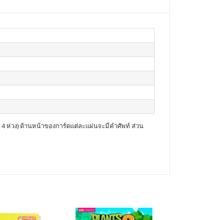
มด 4 ห่วง) ด้านหน้าของการ์ดแต่ละแผ่นจะมีคำศัพท์ ส่วน