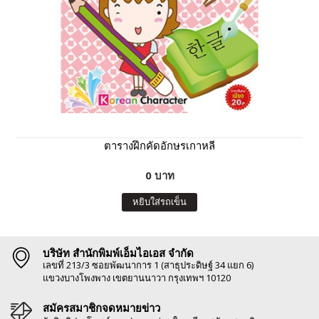
ตารางฝึกคัดอักษรเกาหลี
0 บาท
หยิบใส่รถเข็น
บริษัท สำนักพิมพ์เอ็มไอเอส จำกัด
เลขที่ 213/3 ซอยพัฒนาการ 1 (สาธุประดิษฐ์ 34 แยก 6)
แขวงบางโพงพาง เขตยานนาวา กรุงเทพฯ 10120
สมัครสมาชิกจดหมายข่าว