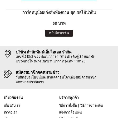
การ์ดหนูน้อยเก่งศัพท์อังกฤษ ชุด ผลไม้น่ากิน
59 บาท
หยิบใส่รถเข็น
บริษัท สำนักพิมพ์เอ็มไอเอส จำกัด
เลขที่ 213/3 ซอยพัฒนาการ 1 (สาธุประดิษฐ์ 34 แยก 6)
แขวงบางโพงพาง เขตยานนาวา กรุงเทพฯ 10120
สมัครสมาชิกจดหมายข่าว
รับสิทธิประโยชน์และส่วนลดก่อนใครเพียงสมัครสมาชิก
จดหมายข่าวกับเรา
เกี่ยวกับร้าน
บริการลูกค้า
เกี่ยวกับเรา
วิธีการสั่งซื้อ
|
วิธีการชำระเงิน
ติดต่อเรา
แจ้งการโอนเงิน