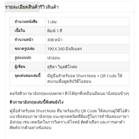
รายละเอียดสินค้า
รีวิวสินค้า
จำนวนหนังสือ
1 เล่ม
เนื้อใน
พิมพ์ 1 สี
จำนวนหน้า
308 หน้า
ขนาดรูปเล่ม
190 X 260 มิลลิเมตร
รูปแบบปก
ปกอ่อน
ผู้เขียน
สุธิดา วิมุตติโกศล
จุดเด่นของเล่มนี้
มีคู่มือสำหรับจด Short Note + QR Code ให้
สแกนเพื่อดูคลิปวิดีโอสอน
คอร์สติวภาษาอังกฤษแบบพกพา ติวได้ทุกที่เหมือนมีคนมานั่งสอนข้างๆ
ติวภาษาอังกฤษเล่มนี้พิเศษยังไง
คู่มือสำหรับจด Short Note ที่มาพร้อมกับ QR Code ให้สแกนดูวิดีโอติว
แนวข้อสอบภาษาอังกฤษ แนะทุกเทคนิคที่ต้องรู้ในการทำข้อสอบภาษา
อังกฤษ เช่น เทคนิคในการวิเคราะห์โจทย์ ตัดตัวเลือก และการเดาคำ
ศัพท์จากตัวอย่างข้อสอบ