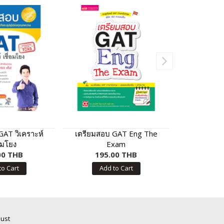
GAT วิเคราะห์
เตรียมสอบ GAT Eng The
เจาะลึกแนว
่อมโยง
Exam
ก​ ฉบ
00 THB
195.00 THB
240
to Cart
Add to Cart
Add
Just