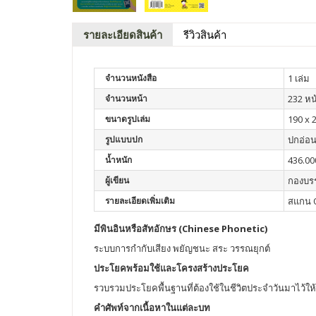
รายละเอียดสินค้า
รีวิวสินค้า
จำนวนหนังสือ
1 เล่ม
จำนวนหน้า
232 หน
ขนาดรูปเล่ม
190 x 
รูปแบบปก
ปกอ่อ
น้ำหนัก
436.00
ผู้เขียน
กองบร
รายละเอียดเพิ่มเติม
สแกน Q
มีพินอินหรือสัทอักษร (Chinese Phonetic)
ระบบการกำกับเสียง พยัญชนะ สระ วรรณยุกต์
ประโยคพร้อมใช้และโครงสร้างประโยค
รวบรวมประโยคพื้นฐานที่ต้องใช้ในชีวิตประจำวันมาไว้ให้
คำศัพท์จากเนื้อหาในแต่ละบท