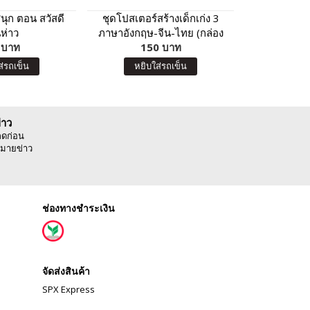
นุก ตอน สวัสดี
ชุดโปสเตอร์สร้างเด็กเก่ง 3
ชุดโปสเตอร์
ีห่าว
ภาษาอังกฤษ-จีน-ไทย (กล่อง
ภาษาอังกฤษ
 บาท
150 บาท
แดง)
15
น
ส่รถเข็น
หยิบใส่รถเข็น
หยิบ
่าว
ลดก่อน
มายข่าว
ช่องทางชำระเงิน
จัดส่งสินค้า
SPX Express