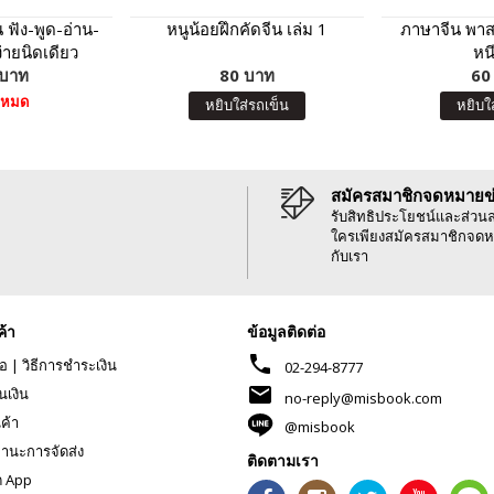
 ฟัง-พูด-อ่าน-
หนูน้อยฝึกคัดจีน เล่ม 1
ภาษาจีน พาส
่ายนิดเดียว
หน
 บาท
80 บาท
60
าหมด
หยิบใส่รถเข็น
หยิบใ
สมัครสมาชิกจดหมายข
รับสิทธิประโยชน์และส่วน
ใครเพียงสมัครสมาชิกจดห
กับเรา
ค้า
ข้อมูลติดต่อ
phone
้อ
|
วิธีการชำระเงิน
02-294-8777
mail
นเงิน
no-reply@misbook.com
นค้า
@misbook
านะการจัดส่ง
ติดตามเรา
ด App