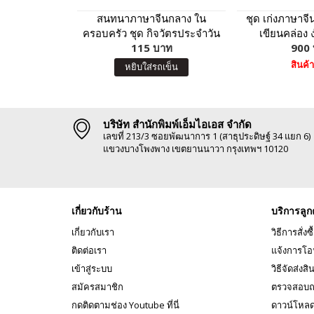
สนทนาภาษาจีนกลาง ใน
ชุด เก่งภาษาจีน
ครอบครัว ชุด กิจวัตรประจำวัน
เขียนคล่อง ง
ของหนูน้อย
115 บาท
900
สินค้
หยิบใส่รถเข็น
บริษัท สำนักพิมพ์เอ็มไอเอส จำกัด
เลขที่ 213/3 ซอยพัฒนาการ 1 (สาธุประดิษฐ์ 34 แยก 6)
แขวงบางโพงพาง เขตยานนาวา กรุงเทพฯ 10120
เกี่ยวกับร้าน
บริการลูก
เกี่ยวกับเรา
วิธีการสั่งซื
ติดต่อเรา
แจ้งการโอ
เข้าสู่ระบบ
วิธีจัดส่งสิ
สมัครสมาชิก
ตรวจสอบถ
กดติดตามช่อง Youtube ที่นี่
ดาวน์โหล