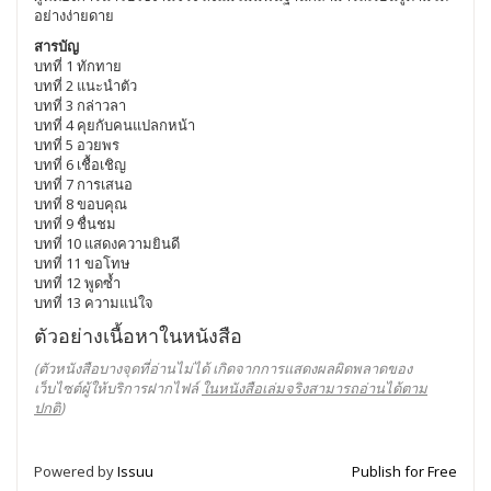
อย่างง่ายดาย
สารบัญ
บทที่ 1 ทักทาย
บทที่ 2 แนะนำตัว
บทที่ 3 กล่าวลา
บทที่ 4 คุยกับคนแปลกหน้า
บทที่ 5 อวยพร
บทที่ 6 เชื้อเชิญ
บทที่ 7 การเสนอ
บทที่ 8 ขอบคุณ
บทที่ 9 ชื่นชม
บทที่ 10 แสดงความยินดี
บทที่ 11 ขอโทษ
บทที่ 12 พูดซ้ำ
บทที่ 13 ความแน่ใจ
ตัวอย่างเนื้อหาในหนังสือ
(ตัวหนังสือบางจุดที่อ่านไม่ได้ เกิดจากการแสดงผลผิดพลาดของ
เว็บไซต์ผู้ให้บริการฝากไฟล์
ในหนังสือเล่มจริงสามารถอ่านได้ตาม
ปกติ
)
Powered by
Issuu
Publish for Free