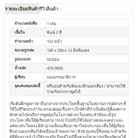
รายละเอียดสินค้า
รีวิวสินค้า
จำนวนหนังสือ
1 เล่ม
เนื้อใน
พิมพ์ 2 สี
จำนวนหน้า
152 หน้า
ขนาดรูปเล่ม
185 x 260 x 13 มิลลิเมตร
รูปแบบปก
ปกอ่อน
น้ำหนัก
470.0000
ผู้เขียน
กองบรรณาธิการ
จุดเด่นของเล่มนี้
ฟรีแอปสำหรับฟังและฝึกออกเสียง / สามารถใช้
ร่วมกับปากกาพูดได้
เริ่มต้นฝึกพูดภาษาจีนกลางจากประโยคพื้นฐานในสถานการณ์ต่างๆ ที่
ใช้ในชีวิตประจำวัน ครอบคลุมเรื่องราวใกล้ตัวที่จำเป็นต้องรู้ตั้งแต่การ
ทักทายไปจนถึงการพูดคุยในโอกาสต่างๆ ในแต่ละหัวข้อจะมีรูป
ประโยค เพื่อให้ผู้เรียนสามารถนำไปปรับใช้ได้อย่างคล่องแคล่ว และ
แต่ละประโยคจะมีคำอ่านเลียนเสียงภาษาไทยประกอบ เพื่อให้ผู้เรียน
ฝึกอ่านออกเสียงได้เหมือนเจ้าของภาษา ตัวช่วยเล่มนี้จึงเหมาะสำหรับ
ผู้ที่ต้องการนำไปใช้งานจริง ถึงแม้ไม่มีพื้นฐานก็สามารถเรียนรู้ตามได้