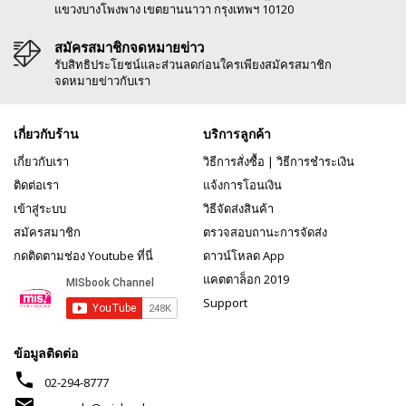
แขวงบางโพงพาง เขตยานนาวา กรุงเทพฯ 10120
สมัครสมาชิกจดหมายข่าว
รับสิทธิประโยชน์และส่วนลดก่อนใครเพียงสมัครสมาชิก
จดหมายข่าวกับเรา
เกี่ยวกับร้าน
บริการลูกค้า
เกี่ยวกับเรา
วิธีการสั่งซื้อ
|
วิธีการชำระเงิน
ติดต่อเรา
แจ้งการโอนเงิน
เข้าสู่ระบบ
วิธีจัดส่งสินค้า
สมัครสมาชิก
ตรวจสอบถานะการจัดส่ง
กดติดตามช่อง Youtube ที่นี่
ดาวน์โหลด App
แคตตาล็อก 2019
Support
ข้อมูลติดต่อ
phone
02-294-8777
mail