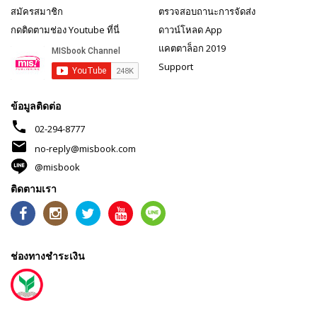
สมัครสมาชิก
ตรวจสอบถานะการจัดส่ง
กดติดตามช่อง Youtube ที่นี่
ดาวน์โหลด App
แคตตาล็อก 2019
Support
ข้อมูลติดต่อ
phone
02-294-8777
mail
no-reply@misbook.com
@misbook
ติดตามเรา
ช่องทางชำระเงิน