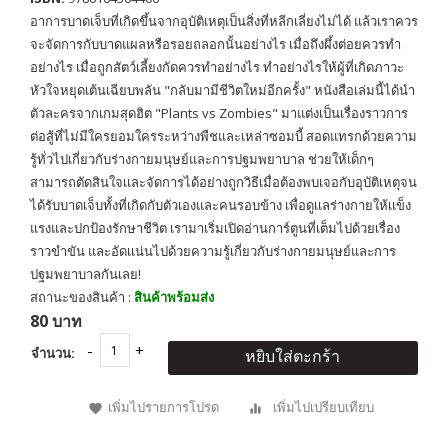
อาการบาดเจ็บที่เกิดขึ้นจากอุบัติเหตุเป็นสิ่งที่หลีกเลี่ยงไม่ได้ แล้วเราควร
จะจัดการกับบาดแผลหรือรอยถลอกนั้นอย่างไร เมื่อถึงผึ้งต่อยควรทำ
อย่างไร เมื่อถูกสัตว์เลี้ยงกัดควรทำอย่างไร ทำอย่างไรให้ผู้ที่เกิดภาวะ
หัวใจหยุดเต้นเฉียบพลัน "กลับมามีชีวิตใหม่อีกครั้ง" หนังสือเล่มนี้ได้นำ
ตัวละครจากเกมสุดฮิต "Plants vs Zombies" มาแต่งเป็นเรื่องราวการ
ต่อสู้ที่ไม่มีใครยอมใครระหว่างพืชและเหล่าซอมบี้ สอดแทรกด้วยความ
รู้ทั่วไปเกี่ยวกับร่างกายมนุษย์และการปฐมพยาบาล ช่วยให้เด็กๆ
สามารถตัดสินใจเเละจัดการได้อย่างถูกวิธีเมื่อต้องพบเจอกับอุบัติเหตุจน
ได้รับบาดเจ็บทั้งที่เกิดกับตัวเองและคนรอบข้าง เพื่อดูเเลร่างกายให้เเข็ง
แรงและปกป้องรักษาชีวิต เรามาเริ่มเปิดอ่านการ์ตูนที่เต็มไปด้วยเรื่อง
ราวขำขัน และอัดเเน่นไปด้วยความรู้เกี่ยวกับร่างกายมนุษย์และการ
ปฐมพยาบาลกันเลย!
สถานะของสินค้า :
สินค้าพร้อมส่ง
80 บาท
จำนวน:
หยิบใส่ตะกร้า
เพิ่มไปรายการโปรด
เพิ่มไปเปรียบเทียบ