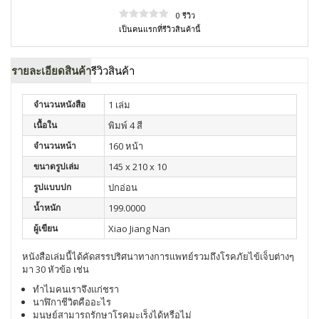
0 รีวิว
เป็นคนแรกที่รีวิวสินค้านี้
รายละเอียดสินค้า
รีวิวสินค้า
จำนวนหนังสือ
1 เล่ม
เนื้อใน
พิมพ์ 4 สี
จำนวนหน้า
160 หน้า
ขนาดรูปเล่ม
145 x 210 x 10
รูปแบบปก
ปกอ่อน
น้ำหนัก
199.0000
ผู้เขียน
Xiao Jiang Nan
หนังสือเล่มนี้ได้คัดสรรปริศนาทางการแพทย์รวมถึงโรคภัยไข้เจ็บต่างๆ
มา 30 หัวข้อ เช่น
ทำไมคนเราจึงแก่ชรา
นาฬิกาชีวิตคืออะไร
มนุษย์สามารถรักษาโรคมะเร็งได้หรือไม่