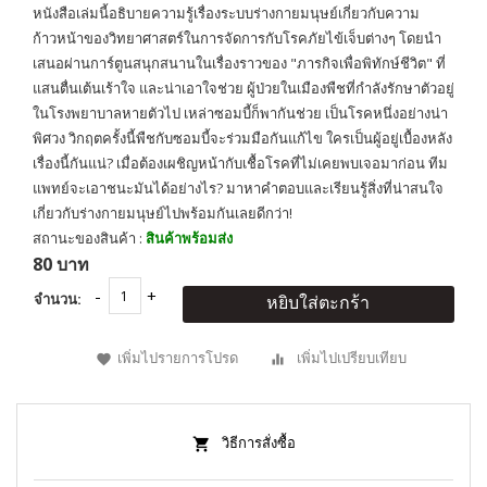
หนังสือเล่มนี้อธิบายความรู้เรื่องระบบร่างกายมนุษย์เกี่ยวกับความ
ก้าวหน้าของวิทยาศาสตร์ในการจัดการกับโรคภัยไข้เจ็บต่างๆ โดยนำ
เสนอผ่านการ์ตูนสนุกสนานในเรื่องราวของ "ภารกิจเพื่อพิทักษ์ชีวิต" ที่
แสนตื่นเต้นเร้าใจ และน่าเอาใจช่วย ผู้ป่วยในเมืองพืชที่กำลังรักษาตัวอยู่
ในโรงพยาบาลหายตัวไป เหล่าซอมบี้ก็พากันช่วย เป็นโรคหนึ่งอย่างน่า
พิศวง วิกฤตครั้งนี้พืชกับซอมบี้จะร่วมมือกันแก้ไข ใครเป็นผู้อยู่เบื้องหลัง
เรื่องนี้กันแน่? เมื่อต้องเผชิญหน้ากับเชื้อโรคที่ไม่เคยพบเจอมาก่อน ทีม
แพทย์จะเอาชนะมันได้อย่างไร? มาหาคำตอบและเรียนรู้สิ่งที่น่าสนใจ
เกี่ยวกับร่างกายมนุษย์ไปพร้อมกันเลยดีกว่า!
สถานะของสินค้า :
สินค้าพร้อมส่ง
80 บาท
จำนวน:
หยิบใส่ตะกร้า
เพิ่มไปรายการโปรด
เพิ่มไปเปรียบเทียบ
วิธีการสั่งซื้อ