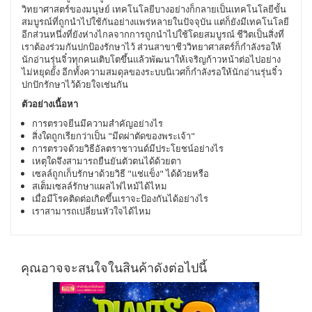
วิทยาศาสตร์ของมนุษย์ เทคโนโลยีบางอย่างก็กลายเป็นเทคโนโลยีขั้น
สมบูรณ์ที่ถูกนำไปใช้กันอย่างแพร่หลายในปัจจุบัน แต่ก็ยังมีเทคโนโลยี
อีกส่วนหนึ่งที่ยังห่างไกลจากการถูกนำไปใช้โดยสมบูรณ์ ชีวิตเป็นสิ่งที่
เราต้องร่วมกันปกป้องรักษาไว้ ส่วนสาขาชีววิทยาศาสตร์ก็กำลังรอให้
นักอ่านรุ่นจิ๋วทุกคนเติบโตขึ้นแล้วพัฒนาให้เจริญก้าวหน้าต่อไปอย่าง
ไม่หยุดยั้ง อีกทั้งความสมดุลของระบบนิเวศก็กำลังรอให้นักอ่านรุ่นจิ๋ว
ปกปักรักษาไว้ด้วยใจเช่นกัน
ตัวอย่างเนื้อหา
การตรวจยีนมีความสำคัญอย่างไร
สิ่งใดถูกเรียกว่าเป็น "มีดผ่าตัดของพระเจ้า"
การตรวจด้วยวิธีอัลตราชาวนด์มีประโยชน์อย่างไร
เหตุใดจึงสามารถยืนยันตัวตนได้ด้วยตา
เซลล์ถูกเก็บรักษาด้วยวิธี "แช่แข็ง" ได้ด้วยหรือ
สเต็มเซลล์รักษาแผลไฟไหม้ได้ไหม
เมื่อมีโรคติดต่อเกิดขึ้นเราจะป้องกันได้อย่างไร
เราสามารถเปลี่ยนหัวใจได้ไหม
คุณอาจจะสนใจในสินค้าดังต่อไปนี้