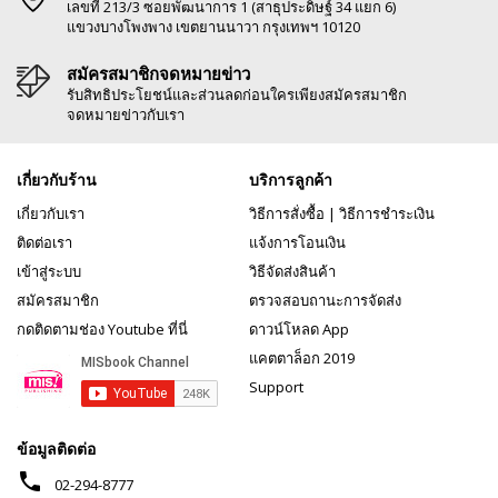
เลขที่ 213/3 ซอยพัฒนาการ 1 (สาธุประดิษฐ์ 34 แยก 6)
แขวงบางโพงพาง เขตยานนาวา กรุงเทพฯ 10120
สมัครสมาชิกจดหมายข่าว
รับสิทธิประโยชน์และส่วนลดก่อนใครเพียงสมัครสมาชิก
จดหมายข่าวกับเรา
เกี่ยวกับร้าน
บริการลูกค้า
เกี่ยวกับเรา
วิธีการสั่งซื้อ
|
วิธีการชำระเงิน
ติดต่อเรา
แจ้งการโอนเงิน
เข้าสู่ระบบ
วิธีจัดส่งสินค้า
สมัครสมาชิก
ตรวจสอบถานะการจัดส่ง
กดติดตามช่อง Youtube ที่นี่
ดาวน์โหลด App
แคตตาล็อก 2019
Support
ข้อมูลติดต่อ
phone
02-294-8777