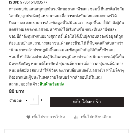
ISBN:
9786164303577
การผจญภัยแสนสนุกสุดลุ้นระทึกของเหล่าพืชและซอมบี้ ตื่นตาตื่นใจกับ
โลกปัญญาประดิษฐ์แห่งอนาคต เมื่อการแข่งขันสุดยอดแฮกเกอร์ได้
ปิดฉากลง สงครามการล้วงข้อมูลที่ไม่มีแม่แต่การลุกขึ้นมาใช้กำลังสู้กัน
แต่สร้างผลกระทบอย่างมหาศาลก็ได้เริ่มต้นขึ้น ขณะที่เหล่าพืชและ
ซอมบี้กำลังทุ่มเทกันอย่างสุดฤทธิ์ เพื่อให้ได้เป็นผู้ครอบครองข้อมูลที่ถูก
ต้องแม่นยำและสามารถเอาชนะฝ่ายตรงข้ามได้ ก็มีบุคคลลึกลับนามว่า
"นักพยากรณ์" ปรากฏตัวขึ้นและมอบข้อมูลสำคัญให้กับทั้งพืชและ
ซอมบี้ ทำให้สองฝ่ายต่อสู้กันในสมรภูมิแห่งข่าวสาร นักพยากรณ์ผู้นี้เป็น
มิตรหรือศัตรู หุ่นยนต์โทรศัพท์ หุ่นยนต์พยากรณ์อากาศ หุ่นยนต์นำทาง
หุ่นยนตืสมัครสอบ ทำให้ชีวิตของเราเปลี่ยนแปลงไปอย่างไร ทำไมใครๆ
ถึงอยากเป็นผู้ชนะในสงครามไซเบอร์ หาคำตอบได้ในเล่ม
สถานะของสินค้า :
สินค้าพร้อมส่ง
80 บาท
จำนวน:
หยิบใส่ตะกร้า
เพิ่มไปรายการโปรด
เพิ่มไปเปรียบเทียบ