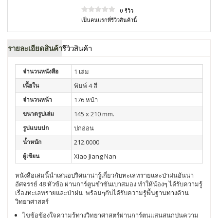
0 รีวิว
เป็นคนแรกที่รีวิวสินค้านี้
รายละเอียดสินค้า
รีวิวสินค้า
จำนวนหนังสือ
1 เล่ม
เนื้อใน
พิมพ์ 4 สี
จำนวนหน้า
176 หน้า
ขนาดรูปเล่ม
145 x 210 mm.
รูปแบบปก
ปกอ่อน
น้ำหนัก
212.0000
ผู้เขียน
Xiao Jiang Nan
หนังสือเล่มนี้นำเสนอปริศนาน่ารู้เกี่ยวกับทะเลทรายและป่าฝนอันน่า
อัศจรรย์
48
หัวข้อ
ผ่านการ์ตูนขำขันเบาสมอง
ทำให้น้องๆ
ได้รับความรู้
เรื่องทะเลทรายและป่าฝน
พร้อมๆกับได้รับความรู้พื้นฐานทางด้าน
วิทยาศาสตร์
ไขข้อข้องใจความรู้ทางวิทยาศาสตร์ผ่านการ์ตูนแสนสนุกปนความ