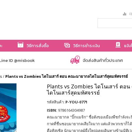
เป
ษะ
วิธีการสั่งซื้อ
วิธีการชำระเงิน
แจ้ง
Line ID @misbook
จัดส่งสินค้าทั่วประเทศ
es
/
Plants vs Zombies ไดโนเสาร์ ตอน คณะมายากลไดโนเสาร์สุดมหัศจรรย์
Plants vs Zombies ไดโนเสาร์ ตอ
ไดโนเสาร์สุดมหัศจรรย์
รหัสสินค้า:
P-YOU-0771
ISBN:
9786164304987
คณะมายากล "บิ๊กแมจิก" ชื่อดังของเมืองพืชกำลังจะ
กาดที่ชื่นชอบมายากลเสียใจมาก แต่แล้วพวกเขาก็ได้ร
คือทิสเซิล นักมายากลผู้ยื่งใหญ่เคยเดินทางข้ามม