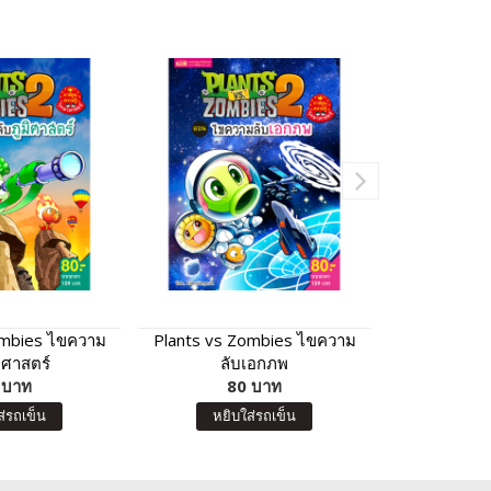
ombies ไขความ
Plants vs Zombies ไขความ
Plants vs Z
มิศาสตร์
ลับเอกภพ
ซอมบี้) ตอ
 บาท
80 บาท
8
ส่รถเข็น
หยิบใส่รถเข็น
หยิบ