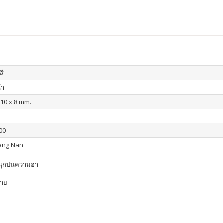
สี
้า
210 x 8 mm.
น
00
iang Nan
สนุกปนความฮา
่าย