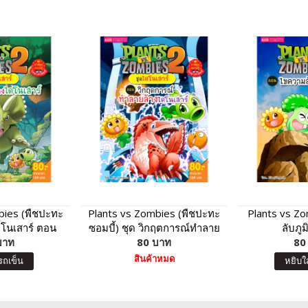
bies (พืชปะทะ
Plants vs Zombies (พืชปะทะ
Plants vs Z
ดโนเสาร์ ตอน
ซอมบี้) ชุด วิกฤตการณ์ทำลาย
ลับภู
ไดโนเสาร์
บาท
ล้างไดโนเสาร์
80 บาท
80
สินค้าหมด
รถเข็น
หยิบใ