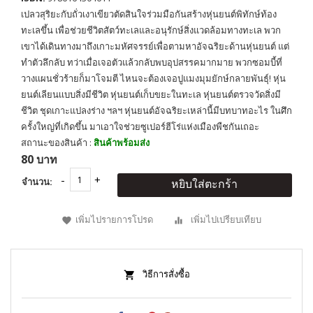
เปลวสุริยะกับถั่วเงาเขียวตัดสินใจร่วมมือกันสร้างหุ่นยนต์พิทักษ์ท้อง
ทะเลขึ้น เพื่อช่วยชีวิตสัตว์ทะเลและอนุรักษ์สิ่งแวดล้อมทางทะเล พวก
เขาได้เดินทางมาถึงเกาะมหัศจรรย์เพื่อตามหาอัจฉริยะด้านหุ่นยนต์ แต่
ทำตัวลึกลับ ทว่าเมื่อเจอตัวแล้วกลับพบอุปสรรคมากมาย พวกซอมบี้ที่
วางเเผนชั่วร้ายก็มาโจมตี ไหนจะต้องเจอปูแมงมุมยักษ์กลายพันธุ์! หุ่น
ยนต์เลียนเเบบสิ่งมีชีวิต หุ่นยนต์เก็บขยะในทะเล หุ่นยนต์ตรวจวัดสิ่งมี
ชีวิต ชุดเกาะแปลงร่าง ฯลฯ หุ่นยนต์อัจฉริยะเหล่านี้มีบทบาทอะไร ในศึก
ครั้งใหญ่ที่เกิดขึ้น มาเอาใจช่วยซูเปอร์ฮีโร่แห่งเมืองพืชกันเถอะ
สถานะของสินค้า :
สินค้าพร้อมส่ง
80 บาท
จำนวน:
หยิบใส่ตะกร้า
เพิ่มไปรายการโปรด
เพิ่มไปเปรียบเทียบ
วิธีการสั่งซื้อ