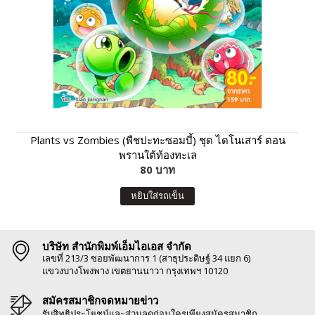
Plants vs Zombies (พืชปะทะซอมบี้) ชุด ไดโนเสาร์ ตอน
พรานใต้ท้องทะเล
80 บาท
หยิบใส่รถเข็น
บริษัท สำนักพิมพ์เอ็มไอเอส จำกัด
เลขที่ 213/3 ซอยพัฒนาการ 1 (สาธุประดิษฐ์ 34 แยก 6)
แขวงบางโพงพาง เขตยานนาวา กรุงเทพฯ 10120
สมัครสมาชิกจดหมายข่าว
รับสิทธิประโยชน์และส่วนลดก่อนใครเพียงสมัครสมาชิก