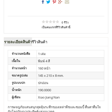
0 รีวิว
เป็นคนแรกที่รีวิวสินค้านี้
รายละเอียดสินค้า
รีวิวสินค้า
จำนวนหนังสือ
1 เล่ม
เนื้อใน
พิมพ์ 4 สี
จำนวนหน้า
160 หน้า
ขนาดรูปเล่ม
145 x 210 x 8 mm.
รูปแบบปก
ปกอ่อน
น้ำหนัก
190.0000
ผู้เขียน
Xiao Jiang Nan
การผจญภัยแสนสนุกสุดลุ้นระทึกของเหล่าพืชและซอมบี้
ตื่นตาตื่นใจ
กับโลกปัญญาประดิษฐ์แห่งอนาคต