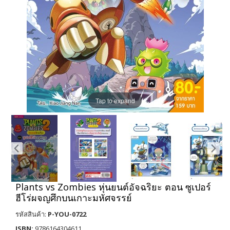
Tap to expand
Plants vs Zombies หุ่นยนต์อัจฉริยะ ตอน ซูเปอร์
ฮีโร่ผจญศึกบนเกาะมหัศจรรย์
รหัสสินค้า:
P-YOU-0722
ISBN:
9786164304611