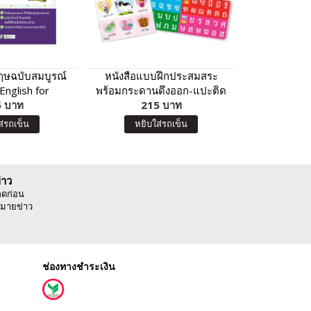
งกฤษฉบับสมบูรณ์
หนังสือแบบฝึกประสมสระ
ไพ่ทาโรต์
English for
พร้อมกระดานดึงออก-แปะติด
101 เ
onversation)
 บาท
พยัญชนะกับสระให้เป็นคำ
215 บาท
35
ส่รถเข็น
หยิบใส่รถเข็น
หยิบ
่าว
ลดก่อน
มายข่าว
ช่องทางชำระเงิน