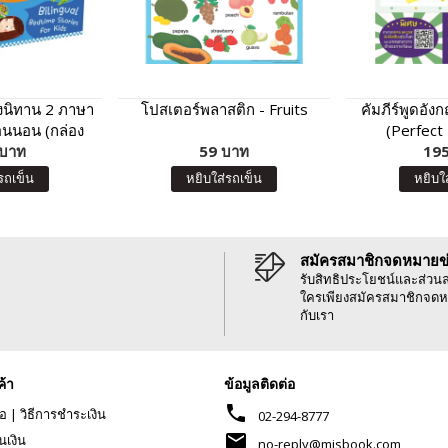
องนิทาน 2 ภาษา
โปสเตอร์พลาสติก - Fruits
คัมภีร์พูดอั
่อนนอน (กล่อง
(Perfect 
 บาท
า)
59 บาท
Everyday C
195
รถเข็น
หยิบใส่รถเข็น
หยิบใ
สมัครสมาชิกจดหมายข
รับสิทธิประโยชน์และส่วน
ใครเพียงสมัครสมาชิกจดห
กับเรา
ค้า
ข้อมูลติดต่อ
phone
้อ
|
วิธีการชำระเงิน
02-294-8777
mail
นเงิน
no-reply@misbook.com