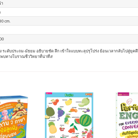
้า
า
30 cm.
00
อิง ระดับประถม-มัธยม อธิบายชัด ลึก เข้าใจแบบทะลุปรุโปร่ง
ย้อนเวลากลับไปสู่ยุค
นพบทางโบราณชีววิทยาที่น่าทึ่ง!