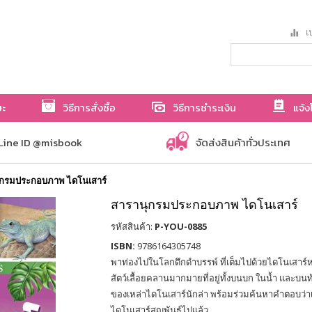
เป
ษะ
วิธีการสั่งซื้อ
วิธีการชำระเงิน
แจ้ง
Line ID @misbook
จัดส่งสินค้าทั่วประเทศ
ุกรมประกอบภาพ ไดโนเสาร์
สารานุกรมประกอบภาพ ไดโนเสาร์
รหัสสินค้า:
P-YOU-0885
ISBN:
9786164305748
พาท่องไปในโลกดึกดำบรรพ์ ที่เต็มไปด้วยไดโนเสาร
สัตว์เลื้อยคลานมากมายที่อยู่ทั้งบนบก ในน้ำ และบน
ของเหล่าไดโนเสาร์นักล่า พร้อมร่วมค้นหาคำตอบว่าเก
ไดโนเสาร์สูญพันธุ์ไปแล้ว