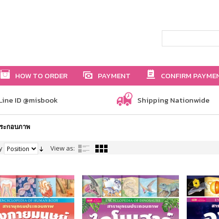
HOW TO ORDER
PAYMENT
CONFIRM PAYME
Line ID @misbook
Shipping Nationwide
ประกอบภาพ
y
View as: