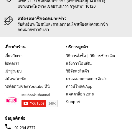
เลขที่ 213/3 ซอยพัฒนาการ 1 (สาธุประดิษฐ์ 34 แยก 6)
แขวงบางโพงพาง เขตยานนาวา กรุงเทพฯ 10120
สมัครสมาชิกจดหมายข่าว
รับสิทธิประโยชน์และส่วนลดก่อนใครเพียงสมัครสมาชิก
จดหมายข่าวกับเรา
เกี่ยวกับร้าน
บริการลูกค้า
เกี่ยวกับเรา
วิธีการสั่งซื้อ
|
วิธีการชำระเงิน
ติดต่อเรา
แจ้งการโอนเงิน
เข้าสู่ระบบ
วิธีจัดส่งสินค้า
สมัครสมาชิก
ตรวจสอบถานะการจัดส่ง
กดติดตามช่อง Youtube ที่นี่
ดาวน์โหลด App
แคตตาล็อก 2019
Support
ข้อมูลติดต่อ
phone
02-294-8777