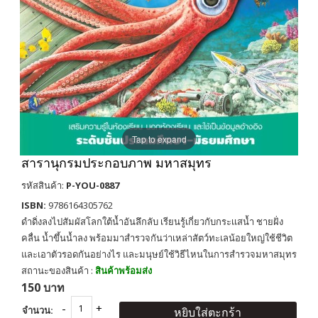
Tap to expand
สารานุกรมประกอบภาพ มหาสมุทร
รหัสสินค้า:
P-YOU-0887
ISBN:
9786164305762
ดำดิ่งลงไปสัมผัสโลกใต้น้ำอันลึกลับ เรียนรู้เกี่ยวกับกระเเสน้ำ ชายฝั่ง
คลื่น น้ำขึ้นน้ำลง พร้อมมาสำรวจกันว่าเหล่าสัตว์ทะเลน้อยใหญ่ใช้ชีวิต
และเอาตัวรอดกันอย่างไร และมนุษย์ใช้วิธีไหนในการสำรวจมหาสมุทร
สถานะของสินค้า :
สินค้าพร้อมส่ง
150 บาท
จำนวน:
หยิบใส่ตะกร้า