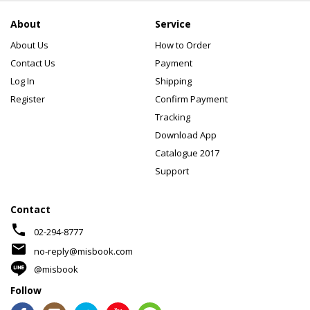
About
Service
About Us
How to Order
Contact Us
Payment
Log In
Shipping
Register
Confirm Payment
Tracking
Download App
Catalogue 2017
Support
Contact
phone
02-294-8777
mail
no-reply@misbook.com
@misbook
Follow