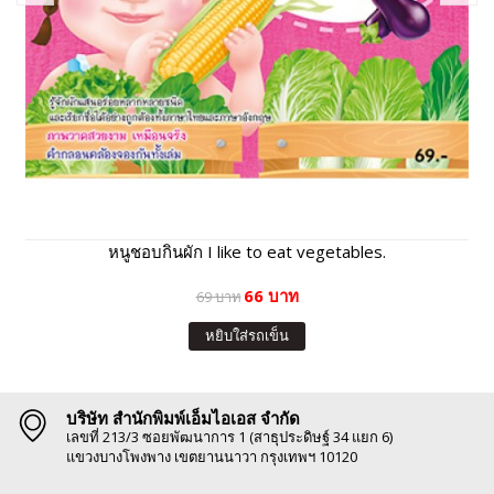
หนูชอบกินผัก I like to eat vegetables.
66 บาท
69 บาท
หยิบใส่รถเข็น
บริษัท สำนักพิมพ์เอ็มไอเอส จำกัด
เลขที่ 213/3 ซอยพัฒนาการ 1 (สาธุประดิษฐ์ 34 แยก 6)
แขวงบางโพงพาง เขตยานนาวา กรุงเทพฯ 10120