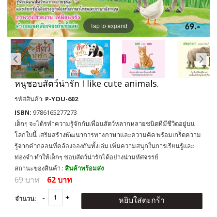
Tap to expand
หนูชอบสัตว์น่ารัก I like cute animals.
รหัสสินค้า:
P-YOU-602
ISBN:
9786165277273
เด็กๆ จะได้รทำความรู้จักกับเพื่อนสัตว์หลากหลายชนิดที่มีชีวิตอยู่บน
โลกใบนี้ เสริมสร้างพัฒนาการทางภาษาและความคิด พร้อมเกร็ดความ
รู้จากคำกลอนที่คล้องจองกันทั้งเล่ม เพิ่มความสนุกในการเรียนรู้และ
ท่องจำ ทำให้เด็กๆ ชอบสัตว์น่ารักได้อย่างน่ามหัศจรรย์
สถานะของสินค้า :
สินค้าพร้อมส่ง
69 บาท
62 บาท
จำนวน:
หยิบใส่ตะกร้า