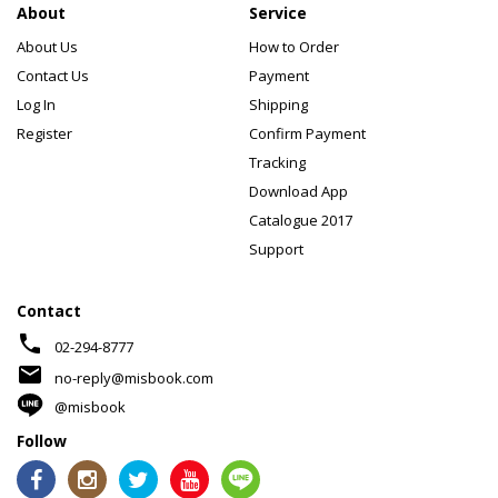
About
Service
About Us
How to Order
Contact Us
Payment
Log In
Shipping
Register
Confirm Payment
Tracking
Download App
Catalogue 2017
Support
Contact
phone
02-294-8777
mail
no-reply@misbook.com
@misbook
Follow