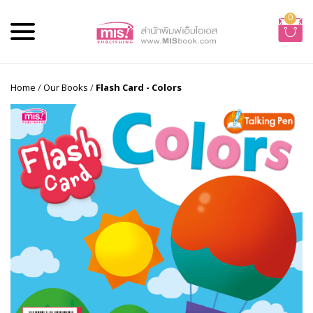
0
Home
/
Our Books
/
Flash Card - Colors