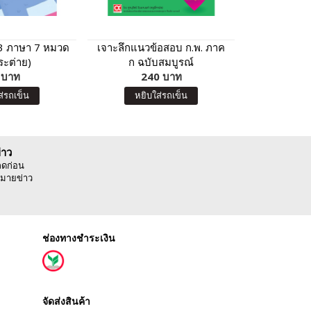
 3 ภาษา 7 หมวด
เจาะลึกแนวข้อสอบ ก.พ. ภาค
แบบฝึกหัดเส
ระต่าย)
ก​ ฉบับสมบูรณ์
มิติสัมพันธ์ 
 บาท
240 บาท
10
(K
ส่รถเข็น
หยิบใส่รถเข็น
หยิบ
่าว
ลดก่อน
มายข่าว
ช่องทางชำระเงิน
จัดส่งสินค้า