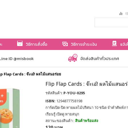
เป
ษะ
วิธีการสั่งซื้อ
วิธีการชำระเงิน
แจ้ง
Line ID @misbook
จัดส่งสินค้าทั่วประเทศ
ip Flap Cards : จ๊ะเอ๋! ผลไม้แสนอร่อย
Flip Flap Cards : จ๊ะเอ๋! ผลไม้แสนอร
รหัสสินค้า:
P-YOU-0295
ISBN:
1294877758198
การ์ดเปิด-ปิด ทายผลไม้ปริศนา 10 ชนิด จำคำศัพท์ภ
เรียนรู้ เปิดดู ทายสนุก
สถานะของสินค้า :
สินค้าพร้อมส่ง
120 บาท