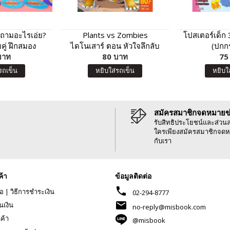
ำถามอะไรเอ่ย?
Plants vs Zombies
โปสเตอร์เด็ก
คู่ ฝึกสมอง
ไดโนเสาร์ ตอน หัวใจลึกลับ
(ปกก
บาท
ces
แห่งเกาะไดโนเสาร์ในตำนาน
80 บาท
75
รถเข็น
หยิบใส่รถเข็น
หยิบใ
สมัครสมาชิกจดหมายข
รับสิทธิประโยชน์และส่วน
ใครเพียงสมัครสมาชิกจดห
กับเรา
ค้า
ข้อมูลติดต่อ
phone
้อ
|
วิธีการชำระเงิน
02-294-8777
mail
นเงิน
no-reply@misbook.com
นค้า
@misbook