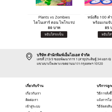
Plants vs Zombies
หนังสือ 100 ค
ไดโนเสาร์ ตอน ไพโรแรป
พร้อมเกมจับ
เตอร์นักประดิษฐ์ผจญภัยกำจัด
80 บาท
85 
Spa
จอมวายร้าย
หยิบใส่รถเข็น
หยิบใส่
บริษัท สำนักพิมพ์เอ็มไอเอส จำกัด
เลขที่ 213/3 ซอยพัฒนาการ 1 (สาธุประดิษฐ์ 34 แยก 6)
แขวงบางโพงพาง เขตยานนาวา กรุงเทพฯ 10120
เกี่ยวกับร้าน
บริการลูก
เกี่ยวกับเรา
วิธีการสั่งซื
ติดต่อเรา
แจ้งการโอ
เข้าสู่ระบบ
วิธีจัดส่งสิ