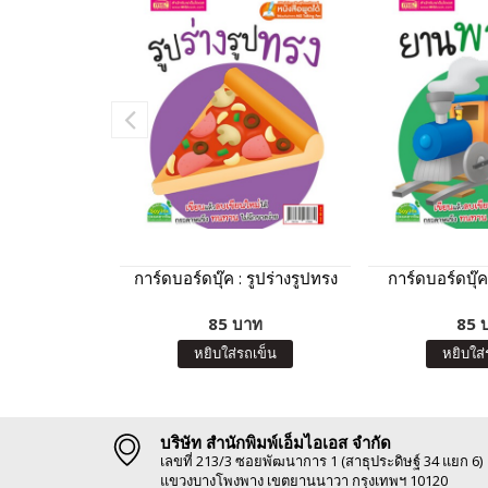
การ์ดบอร์ดบุ๊ค : รูปร่างรูปทรง
การ์ดบอร์ดบุ๊
85 บาท
85 
หยิบใส่รถเข็น
หยิบใส่
บริษัท สำนักพิมพ์เอ็มไอเอส จำกัด
เลขที่ 213/3 ซอยพัฒนาการ 1 (สาธุประดิษฐ์ 34 แยก 6)
แขวงบางโพงพาง เขตยานนาวา กรุงเทพฯ 10120