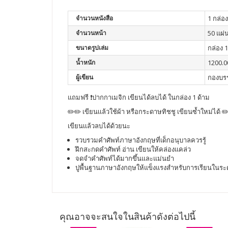
จำนวนหนังสือ
1 กล่อง
จำนวนหน้า
50 แผ่
ขนาดรูปเล่ม
กล่อง 1
น้ำหนัก
1200.0
ผู้เขียน
กองบร
แถมฟรี ❗ปากกาเมจิก เขียนได้ลบได้ ในกล่อง 1 ด้าม
✏️✏️ เขียนเเล้วใช้ผ้า หรือกระดาษทิชชู เขียนซ้ำใหม่ได้ ✏
เขียนเเล้วลบได้ด้วยนะ
รวบรวมคำศัพท์ภาษาอังกฤษที่เด็กอนุบาลควรรู้
ฝึกสะกดคำศัพท์ อ่าน เขียนให้คล่องแคล่ว
จดจำคำศัพท์ได้มากขึ้นและแม่นยำ
ปูพื้นฐานภาษาอังกฤษให้แข็งแรงสำหรับการเรียนในระดับ
คุณอาจจะสนใจในสินค้าดังต่อไปนี้