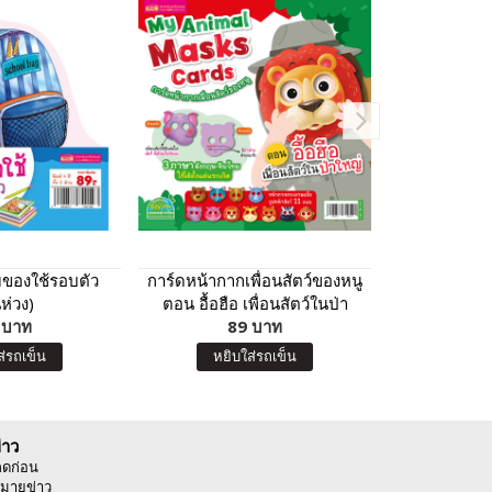
บของใช้รอบตัว
การ์ดหน้ากากเพื่อนสัตว์ของหนู
การ์ด A
นห่วง)
ตอน อื้อฮือ เพื่อนสัตว์ในป่า
 บาท
89 บาท
ใหญ่
9
ส่รถเข็น
หยิบใส่รถเข็น
หยิบ
่าว
ลดก่อน
มายข่าว