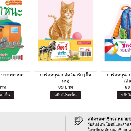
ค : ยานพาหนะ
การ์ดหนูชอบสัตว์น่ารัก (ปั๊ม
การ์ดหนูชอ
มน)
(สั
บาท
89 บาท
89
รถเข็น
หยิบใส่รถเข็น
หยิบใ
สมัครสมาชิกจดหมายข
รับสิทธิประโยชน์และส่วน
ใครเพียงสมัครสมาชิกจดห