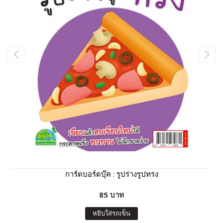
การ์ดบอร์ดบุ๊ค : รูปร่างรูปทรง
85 บาท
หยิบใส่รถเข็น