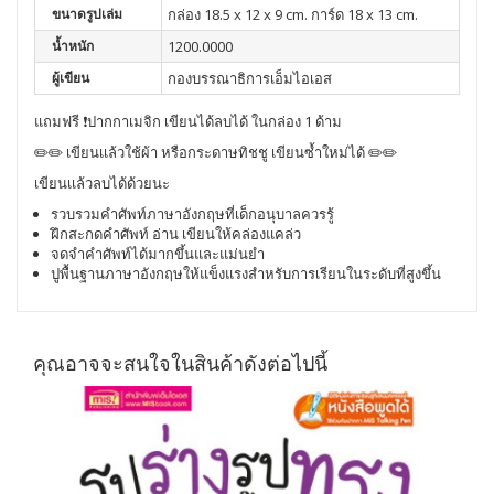
ขนาดรูปเล่ม
กล่อง 18.5 x 12 x 9 cm. การ์ด 18 x 13 cm.
น้ำหนัก
1200.0000
ผู้เขียน
กองบรรณาธิการเอ็มไอเอส
แถมฟรี ❗ปากกาเมจิก เขียนได้ลบได้ ในกล่อง 1 ด้าม
✏️✏️ เขียนเเล้วใช้ผ้า หรือกระดาษทิชชู เขียนซ้ำใหม่ได้ ✏️✏️
เขียนเเล้วลบได้ด้วยนะ
รวบรวมคำศัพท์ภาษาอังกฤษที่เด็กอนุบาลควรรู้
ฝึกสะกดคำศัพท์ อ่าน เขียนให้คล่องแคล่ว
จดจำคำศัพท์ได้มากขึ้นและแม่นยำ
ปูพื้นฐานภาษาอังกฤษให้แข็งแรงสำหรับการเรียนในระดับที่สูงขึ้น
คุณอาจจะสนใจในสินค้าดังต่อไปนี้