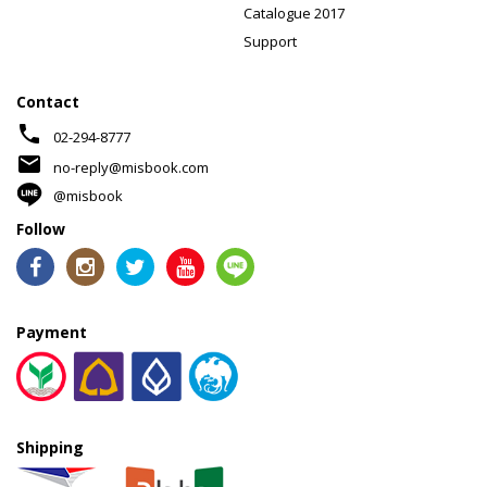
Catalogue 2017
Support
Contact
phone
02-294-8777
mail
no-reply@misbook.com
@misbook
Follow
Payment
Shipping