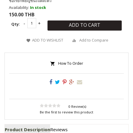
ชื่อเรียกพยัญชนะแต่ละตัว
Availability:
In stock
150.00 THB
Qty:
ADD TO CART
ADD TO WISHLIST
Add to Compare
How To Order
0 Review(s)
Be the first to review this product
Product Description
Reviews