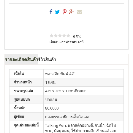
0 รีวิว
เป็นคนแรกที่รีวิวสินค้านี้
รายละเอียดสินค้า
รีวิวสินค้า
เนื้อใน
พลาสติก พิมพ์ 4 สี
จำนวนหน้า
1 แผ่น
ขนาดรูปเล่ม
435 x 285 x 1 เซนติเมตร
รูปแบบปก
ปกอ่อน
น้ำหนัก
80.0000
ผู้เขียน
กองบรรณาธิการเอ็มไอเอส
จุดเด่นของเล่มนี้
Talking Pen, พลาสติกอย่างดี, กันน้ำ, ฉีกไม่
ขาด, ตัดมุมมน, ใช้ปากกาเมจิกเขียนแล้วลบ