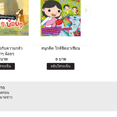
ือกับความกลัว
สนุกคิด ใกล้ชิดอาเซียน
ทำไมมีกลา
ล็กๆ น้อยๆ
 บาท
0 บาท
6
ส่รถเข็น
หยิบใส่รถเข็น
หยิบ
่าว
ลดก่อน
มายข่าว