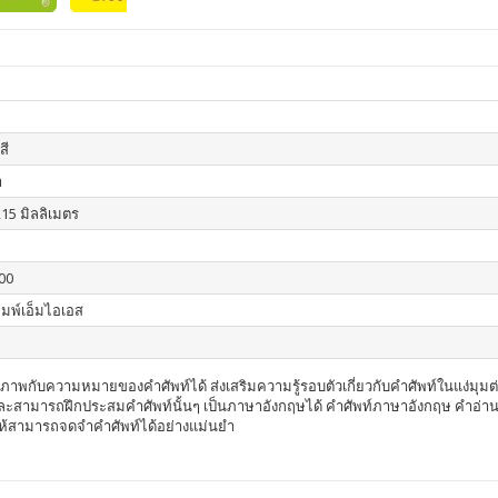
สี
า
215 มิลลิเมตร
00
ิมพ์เอ็มไอเอส
ภาพกับความหมายของคำศัพท์ได้ ส่งเสริมความรู้รอบตัวเกี่ยวกับคำศัพท์ในแง่มุมต่า
ษ และสามารถฝึกประสมคำศัพท์นั้นๆ เป็นภาษาอังกฤษได้ คำศัพท์ภาษาอังกฤษ คำอ่
ให้สามารถจดจำคำศัพท์ได้อย่างแม่นยำ