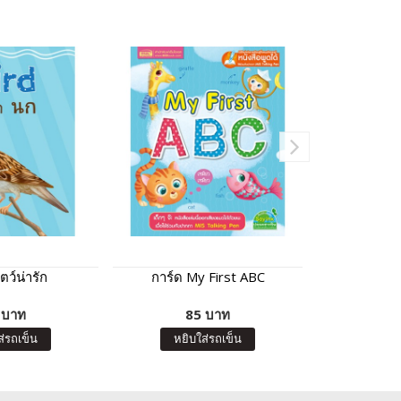
ตว์น่ารัก
การ์ด My First ABC
การ์ด ก ไก
 บาท
85 บาท
8
ส่รถเข็น
หยิบใส่รถเข็น
หยิบ