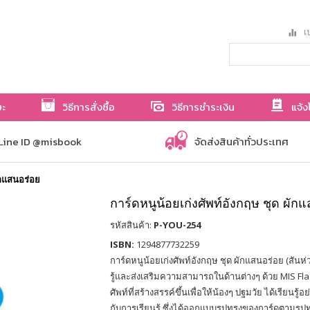
เป
ษะ
วิธีการสั่งซื้อ
วิธีการชำระเงิน
แจ้ง
Line ID @misbook
จัดส่งสินค้าทั่วประเทศ
ักแสนอร่อย
การ์ดหนูน้อยเก่งศัพท์อังกฤษ ชุด ผัก
รหัสสินค้า:
P-YOU-254
ISBN:
1294877732259
การ์ดหนูน้อยเก่งศัพท์อังกฤษ ชุด ผักแสนอร่อย (สันห่
รู้และส่งเสริมความสามารถในด้านต่างๆ ด้วย MIS Fl
ศัพท์ที่สร้างสรรค์ขึ้นเพื่อให้น้องๆ ปฐมวัย ได้เรียนร
กับการเรียนรู้ ซึ่งได้ออกแบบรูปทรงของการ์ดตาม