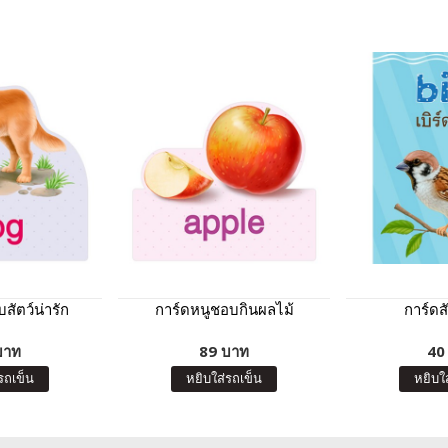
สัตว์น่ารัก
การ์ดหนูชอบกินผลไม้
การ์ดสั
บาท
89 บาท
40
รถเข็น
หยิบใส่รถเข็น
หยิบใ