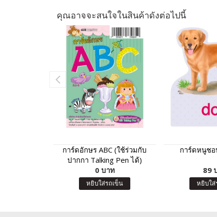
คุณอาจจะสนใจในสินค้าดังต่อไปนี้
การ์ดอักษร ABC (ใช้ร่วมกับ
การ์ดหนูชอบ
ปากกา Talking Pen ได้)
0 บาท
89 
หยิบใส่รถเข็น
หยิบใส่