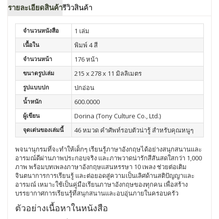
รายละเอียดสินค้า
รีวิวสินค้า
จำนวนหนังสือ
1 เล่ม
เนื้อใน
พิมพ์ 4 สี
จำนวนหน้า
176 หน้า
ขนาดรูปเล่ม
215 x 278 x 11 มิลลิเมตร
รูปแบบปก
ปกอ่อน
น้ำหนัก
600.0000
ผู้เขียน
Dorina (Tony Culture Co., Ltd.)
จุดเด่นของเล่มนี้
46 หมวด คำศัพท์รอบตัวน่ารู้ สำหรับคุณหนูๆ
พจนานุกรมที่จะทำให้เด็กๆ เรียนรู้ภาษาอังกฤษได้อย่างสนุกสนานและ
อารมณ์ดีผ่านภาพประกอบจริง และภาพวาดน่ารักสีสันสดใสกว่า 1,000
ภาพ พร้อมบทเพลงภาษาอังกฤษแสนหรรษา 10 เพลง ช่วยต่อเติม
จินตนาการการเรียนรู้ และต่อยอดสู่ความเป็นเลิศด้านสติปัญญาและ
อารมณ์ เหมาะใช้เป็นคู่มือเรียนภาษาอังกฤษของทุกคน เพื่อสร้าง
บรรยากาศการเรียนรู้ที่สนุกสนานและอบอุ่นภายในครอบครัว
ตัวอย่างเนื้อหาในหนังสือ