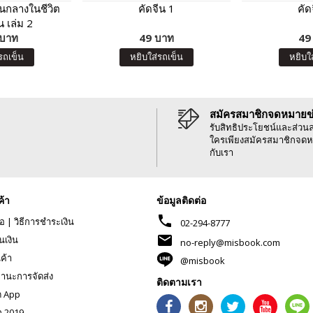
กลางในชีวิต
คัดจีน 1
คัด
 เล่ม 2
 บาท
49 บาท
49
รถเข็น
หยิบใส่รถเข็น
หยิบใ
สมัครสมาชิกจดหมายข
รับสิทธิประโยชน์และส่วน
ใครเพียงสมัครสมาชิกจดห
กับเรา
ค้า
ข้อมูลติดต่อ
phone
้อ
|
วิธีการชำระเงิน
02-294-8777
mail
นเงิน
no-reply@misbook.com
นค้า
@misbook
านะการจัดส่ง
ติดตามเรา
ด App
ก 2019