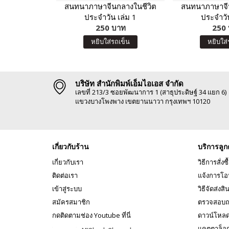
สนทนาภาษาจีนกลางในชีวิต
สนทนาภาษาจีน
ประจำวัน เล่ม 1
ประจำวัน
250 บาท
250
หยิบใส่รถเข็น
หยิบใส่
บริษัท สำนักพิมพ์เอ็มไอเอส จำกัด
เลขที่ 213/3 ซอยพัฒนาการ 1 (สาธุประดิษฐ์ 34 แยก 6)
แขวงบางโพงพาง เขตยานนาวา กรุงเทพฯ 10120
เกี่ยวกับร้าน
บริการลูก
เกี่ยวกับเรา
วิธีการสั่งซื
ติดต่อเรา
แจ้งการโอ
เข้าสู่ระบบ
วิธีจัดส่งสิ
สมัครสมาชิก
ตรวจสอบถ
กดติดตามช่อง Youtube ที่นี่
ดาวน์โหล
แคตตาล็อ