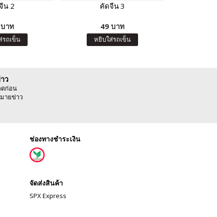
จีน 2
คัดจีน 3
คอร์สออนไล
กลาง (ตัว
 บาท
49 บาท
19
ส่รถเข็น
หยิบใส่รถเข็น
หยิบ
่าว
ลดก่อน
มายข่าว
ช่องทางชำระเงิน
จัดส่งสินค้า
SPX Express