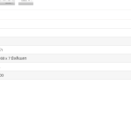
้า
68 x 7 มิลลิเมตร
น
00