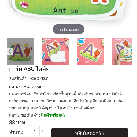
Tap to expand
การ์ด ABC ไดคัท
รหัสสินค้า:
I-CAD-127
ISBN:
1294377748953
แฟลชการ์ดน่ารักน่าเรียน เรื่องพื้นฐานเด็กต้องรู้ กระดาษหนากำลังดี
อาร์ตการ์ด 300 แกรม ลักษณะเด่นเลย คือ ใบใหญ่ สีสวย ตัวอักษรชัด
มาก ขอบมุมมนๆ โค้งๆ เว้าๆ ไม่คม ไม่บาดมือเด็กๆ
สถานะของสินค้า :
สินค้าพร้อมส่ง
88 บาท
จำนวน:
หยิบใส่ตะกร้า