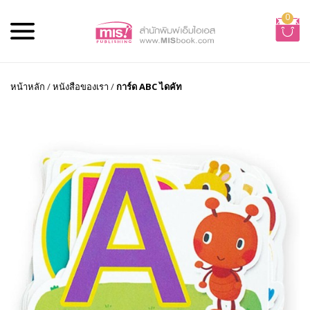
0
หน้าหลัก
/
หนังสือของเรา
/
การ์ด ABC ไดคัท