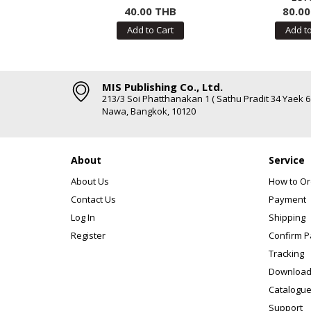
40.00 THB
80.0
Add to Cart
Add to
MIS Publishing Co., Ltd.
213/3 Soi Phatthanakan 1 ( Sathu Pradit 34 Yaek 
Nawa, Bangkok, 10120
About
Service
About Us
How to Or
Contact Us
Payment
Log In
Shipping
Register
Confirm 
Tracking
Download
Catalogue
Support