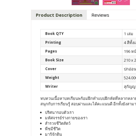
Product Description
Reviews
Book QTY
1 เล่ม
Printing
4 สีทั้ง
Pages
196 หน
Book Size
210 x 
Cover
ปกอ่อ
Weight
524.00
Writer
สุกัญญ
ทบทวนเนื้อหาบทเรียนพร้อมฝึกทำแบบฝึกหัดที่หลากหลาย 
สนุกกับการเรียนรู้ สอบผ่านและได้คะแนนดี อีกทั้งยังสา
ปริศนารอบตัวเรา
มหัศจรรย์ร่างกายของเรา
สำรวจชีวิตสัตว์
พืชมีชีวิต
มารู้จักดิน