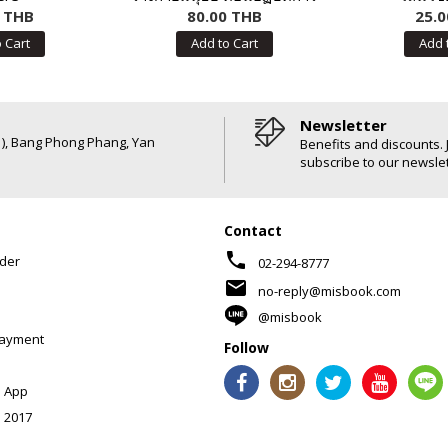
0 THB
80.00 THB
ปกป้องฟัน
25.0
 Cart
Add to Cart
Add 
Newsletter
6 ), Bang Phong Phang, Yan
Benefits and discounts. 
subscribe to our newslet
Contact
phone
der
02-294-8777
mail
no-reply@misbook.com
@misbook
Payment
Follow
 App
 2017