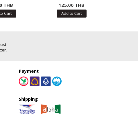
0 THB
125.00 THB
350
to Cart
Add to Cart
Add
Just
ter.
Payment
Shipping