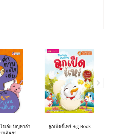
ไรเอ่ย ปัญหาอำ
ลูกเป็ดขี้เหร่ Big Book
First Step
ย่าเส้นฮา
Early Lear