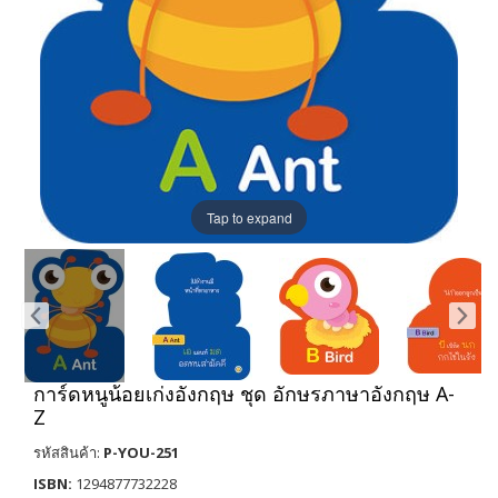
Tap to expand
การ์ดหนูน้อยเก่งอังกฤษ ชุด อักษรภาษาอังกฤษ A-
Z
รหัสสินค้า:
P-YOU-251
ISBN:
1294877732228