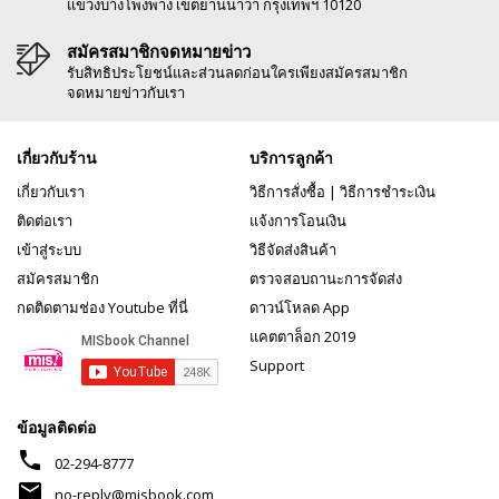
แขวงบางโพงพาง เขตยานนาวา กรุงเทพฯ 10120
สมัครสมาชิกจดหมายข่าว
รับสิทธิประโยชน์และส่วนลดก่อนใครเพียงสมัครสมาชิก
จดหมายข่าวกับเรา
เกี่ยวกับร้าน
บริการลูกค้า
เกี่ยวกับเรา
วิธีการสั่งซื้อ
|
วิธีการชำระเงิน
ติดต่อเรา
แจ้งการโอนเงิน
เข้าสู่ระบบ
วิธีจัดส่งสินค้า
สมัครสมาชิก
ตรวจสอบถานะการจัดส่ง
กดติดตามช่อง Youtube ที่นี่
ดาวน์โหลด App
แคตตาล็อก 2019
Support
ข้อมูลติดต่อ
phone
02-294-8777
mail
no-reply@misbook.com