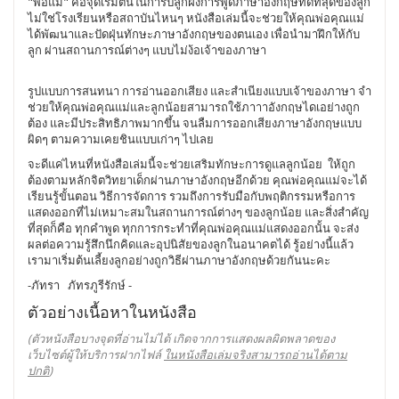
"
พ่อแม่
"
คือจุดเริ่มต้นในการปลูกฝังการพูดภาษาอังกฤษที่ดีที่สุดของลูก
ไม่ใช่โรงเรียนหรือสถาบันไหนๆ
หนังสือเล่มนี้จะช่วยให้คุณพ่อคุณแม่
ได้พัฒนาและปัดฝุ่นทักษะภาษาอังกฤษของตนเอง
เพื่อนำมาฝึกให้กับ
ลูก
ผ่านสถานการณ์ต่างๆ
แบบไม่ง้อเจ้าของภาษา
รูปแบบการสนทนา
การอ่านออกเสียง
และสำเนียงแบบเจ้าของภาษา
จำ
ช่วยให้คุณพ่อคุณแม่และลูกน้อยสามารถใช้ภาาาอังกฤษไดเอย่างถูก
ต้อง
และมีประสิทธิภาพมากขึ้น
จนลืมการออกเสียงภาษาอังกฤษแบบ
ผิดๆ
ตามความเคยชินแบบเก่าๆ
ไปเลย
จะดีแค่ไหนที่หนังสือเล่มนี้จะช่วยเสริมทักษะการดูแลลูกน้อย ให้ถูก
ต้องตามหลักจิตวิทยาเด็กผ่านภาษาอังกฤษอีกด้วย คุณพ่อคุณแม่จะได้
เรียนรู้ขั้นตอน วิธีการจัดการ รวมถึงการรับมือกับพฤติกรรมหรือการ
แสดงออกที่ไม่เหมาะสมในสถานการณ์ต่างๆ ของลูกน้อย และสิ่งสำคัญ
ที่สุดก็คือ ทุกคำพูด ทุกการกระทำที่คุณพ่อคุณแม่แสดงออกนั้น จะส่ง
ผลต่อความรู้สึกนึกคิดและอุปนิสัยของลูกในอนาคตได้ รู้อย่างนี้แล้ว
เรามาเริ่มต้นเลี้ยงลูกอย่างถูกวิธีผ่านภาษาอังกฤษด้วยกันนะคะ
-ภัทรา ภัทรภูรีรักษ์ -
ตัวอย่างเนื้อหาในหนังสือ
(ตัวหนังสือบางจุดที่อ่านไม่ได้ เกิดจากการแสดงผลผิดพลาดของ
เว็บไซต์ผู้ให้บริการฝากไฟล์
ในหนังสือเล่มจริงสามารถอ่านได้ตาม
ปกติ
)