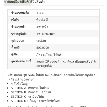
รายละเอียดสินค้า
รีวิวสินค้า
จำนวนหนังสือ
1 เล่ม
เนื้อใน
พิมพ์ 4 สี
จำนวนหน้า
396 หน้า
ขนาดรูปเล่ม
190 x 260 mm.
รูปแบบปก
ปกอ่อน
น้ำหนัก
802.0000
ผู้เขียน
ภัทรา. ภัทรภูรีรักษ์
จุดเด่นของเล่มนี้
สแกน QR code ในเล่ม ฟังและฝึกออกเสียงได้
อย่างถูกต้อง
ฟรี
!!!
สแกน
QR code
ในเล่ม
ฟังและฝึกอ่านออกเสียงได้อย่างถูกต้อง
เหมือนเจ้าของภาษา
4
หัวข้อใหญ่
SECTION A :
กิจกรรมในบ้าน
SECTION B :
กิจกรรมนอกบ้าน
SECTION C :
ระเบียบวินัย
SECTION D :
เลี้ยงลูกตามหลักจิตวิทยา