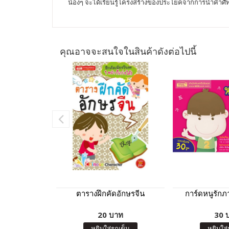
น้องๆ จะได้เรียนรู้โครงสร้างของประโยคจากการนำคำศัพ
คุณอาจจะสนใจในสินค้าดังต่อไปนี้
ตารางฝึกคัดอักษรจีน
การ์ดหนูรักภ
20 บาท
30 
หยิบใส่รถเข็น
หยิบใส่