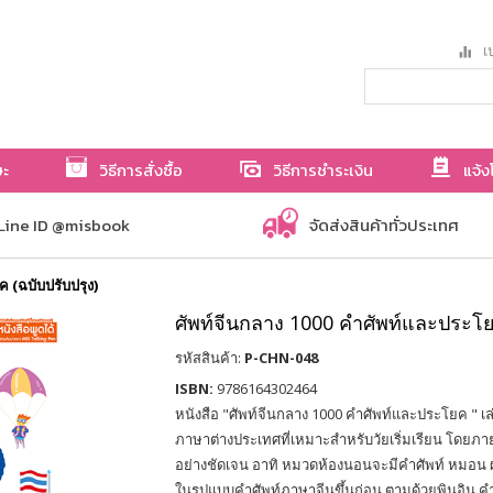
เป
ษะ
วิธีการสั่งซื้อ
วิธีการชำระเงิน
แจ้ง
Line ID @misbook
จัดส่งสินค้าทั่วประเทศ
 (ฉบับปรับปรุง)
ศัพท์จีนกลาง 1000 คำศัพท์และประโยค
รหัสสินค้า:
P-CHN-048
ISBN:
9786164302464
หนังสือ "ศัพท์จีนกลาง 1000 คำศัพท์และประโยค " เล่ม
ภาษาต่างประเทศที่เหมาะสำหรับวัยเริ่มเรียน โดยภา
อย่างชัดเจน อาทิ หมวดห้องนอนจะมีคำศัพท์ หมอน ผ
ในรูปแบบคำศัพท์ภาษาจีนขึ้นก่อน ตามด้วยพินอิน ค