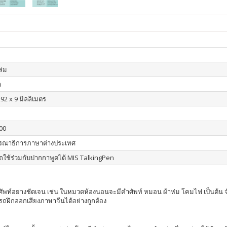
เล่ม
า
92 x 9 มิลลิเมตร
00
รณาธิการภาษาต่างประเทศ
ใช้ร่วมกับปากกาพูดได้ MIS TalkingPen
คำศัพท์อย่างชัดเจน เช่น ในหมวดห้องนอนจะมีคำศัพท์ หมอน ผ้าห่ม โคมไฟ เป็นต้น
รถฝึกออกเสียงภาษาจีนได้อย่างถูกต้อง