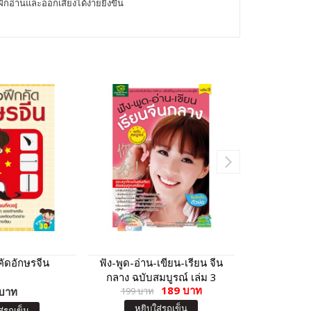
่านและออกเสียงได้ง่ายยิ่งขึ้น
คัดอักษรจีน
ฟัง-พูด-อ่าน-เขียน-เรียน จีน
สนทนาภาษ
กลาง ฉบับสมบูรณ์ เล่ม 3
ครอบครัว ชุด
189 บาท
บาท
199 บาท
ของ
11
หยิบใส่รถเข็น
ส่รถเข็น
หยิบ