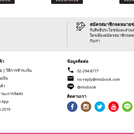
สมัครสมาชิกจดหมายข
รับสิทธิประโยชน์และส่วน
ใครเพียงสมัครสมาชิกจดห
กับเรา
ค้า
ข้อมูลติดต่อ
phone
้อ
|
วิธีการชำระเงิน
02-294-8777
mail
นเงิน
no-reply@misbook.com
นค้า
@misbook
านะการจัดส่ง
ติดตามเรา
ด App
ก 2019