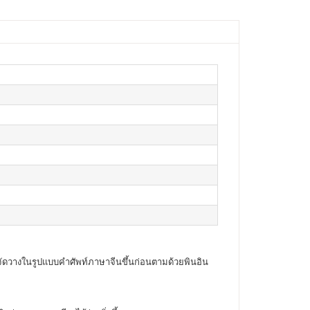
 จัดวางในรูปแบบคำศัพท์ภาษาจีนขึ้นก่อนตามด้วยพินอิน