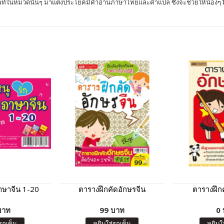
ท์ในหมวดนั้นๆ มาแต่งประโยคมีคำอ่านภาษาไทยและคำแปล ซึ่งจะช่วยให้น้องๆ ฝึกอ
าษาจีน 1-20
ตารางฝึกคัดอักษรจีน
ตารางฝึก
บาท
99 บาท
0 
รถเข็น
หยิบใส่รถเข็น
หยิบใ