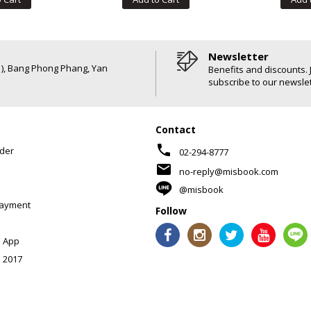
Newsletter
6 ), Bang Phong Phang, Yan
Benefits and discounts. 
subscribe to our newslet
Contact
phone
der
02-294-8777
mail
no-reply@misbook.com
@misbook
Payment
Follow
 App
 2017