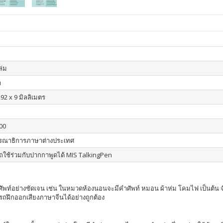
เล่ม
า
92 x 9 มิลลิเมตร
00
รณาธิการภาษาต่างประเทศ
ใช้ร่วมกับปากกาพูดได้ MIS TalkingPen
คำศัพท์อย่างชัดเจน เช่น ในหมวดห้องนอนจะมีคำศัพท์ หมอน ผ้าห่ม โคมไฟ เป็นต้น
รถฝึกออกเสียงภาษาจีนได้อย่างถูกต้อง