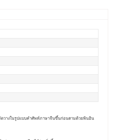
 จัดวางในรูปแบบคำศัพท์ภาษาจีนขึ้นก่อนตามด้วยพินอิน