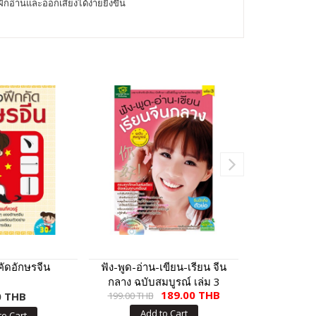
่านและออกเสียงได้ง่ายยิ่งขึ้น
คัดอักษรจีน
ฟัง-พูด-อ่าน-เขียน-เรียน จีน
สนทนาภาษ
กลาง ฉบับสมบูรณ์ เล่ม 3
ครอบครัว ชุด
189.00 THB
0 THB
199.00 THB
115
ของ
Add to Cart
to Cart
Add